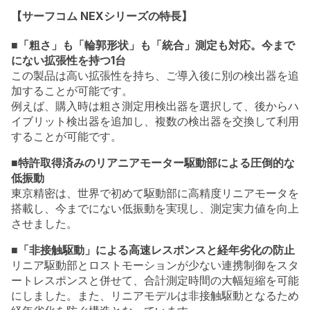
【サーフコム NEXシリーズの特長】
■「粗さ」も「輪郭形状」も「統合」測定も対応。今まで
にない拡張性を持つ1台
この製品は高い拡張性を持ち、ご導入後に別の検出器を追
加することが可能です。
例えば、購入時は粗さ測定用検出器を選択して、後からハ
イブリット検出器を追加し、複数の検出器を交換して利用
することが可能です。
■特許取得済みのリアニアモーター駆動部による圧倒的な
低振動
東京精密は、世界で初めて駆動部に高精度リニアモータを
搭載し、今までにない低振動を実現し、測定実力値を向上
させました。
■「非接触駆動」による高速レスポンスと経年劣化の防止
リニア駆動部とロストモーションが少ない連携制御をスタ
ートレスポンスと併せて、合計測定時間の大幅短縮を可能
にしました。また、リニアモデルは非接触駆動となるため