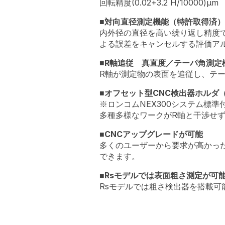
回転精度(0.02+3.2 H/10000)μm
■対向直径測定機能（特許取得済）
内外径の直径を高い繰り返し精度で
よる誤差をキャンセルする評価ア
■R軸追従 真直度／テーパ角測定
R軸が測定物の表面を追従し、テ
■オフセット型CNC検出器ホルダ
※ロンコムNEX300システム標準
多種多様なワークがR軸と干渉せ
■CNCアップグレードが可能
多くのユーザーから要求が高かった
できます。
■Rsモデルでは表面粗さ測定が可
Rsモデルでは粗さ検出器を搭載