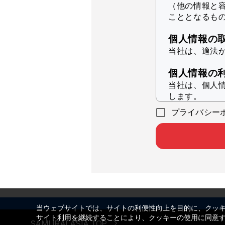
（他の情報と
こととなるも
個人情報の
当社は、適法
個人情報の
当社は、個人
します。
プライバシー
本サービ
統計的分
本サービ
各会員企
本サービ
当社の実
その他、
当ウェブサイトでは、サイトの利便性向上を目的に、クッ
サイト利用を継続することにより、クッキーの使用に同意
クッキーに
SAMURAI ASIA TOP