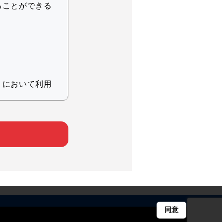
ることができる
りにおいて利用
ため
。
同意