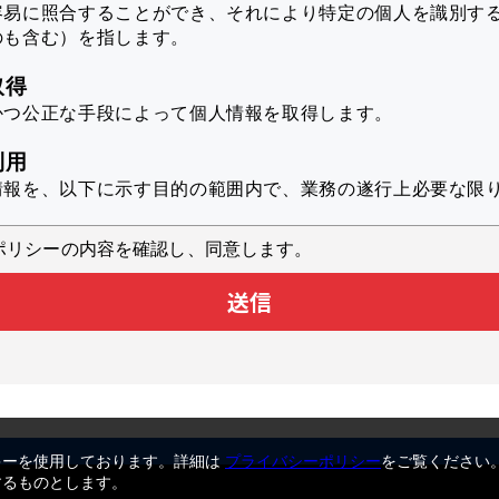
容易に照合することができ、それにより特定の個人を識別す
のも含む）を指します。
取得
かつ公正な手段によって個人情報を取得します。
利用
情報を、以下に示す目的の範囲内で、業務の遂行上必要な限
ポリシーの内容を確認し、同意します。
スのユーザ個人に対して最適化された情報を配信するため
送信
析により本サービスの品質向上に役立てるため
スに対するお問い合わせへの対応のため
業へのカタログダウンロードからの情報の提供
スに関するアンケートを実施するため
施するキャンペーンや新製品等に関するご案内をお送りする
上記の利用目的に付随する目的
キーを使用しております。詳細は
プライバシーポリシー
をご覧ください
するものとします。
ついて