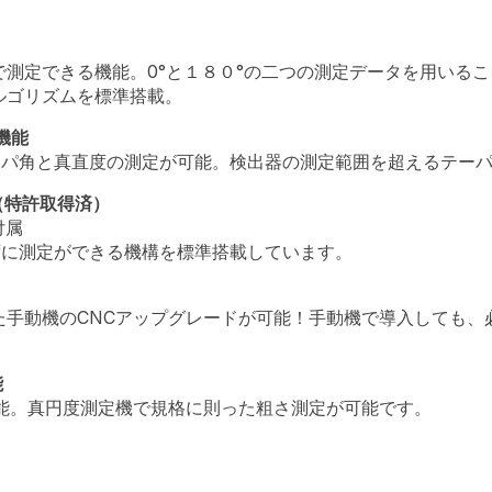
測定できる機能。0°と１８０°の二つの測定データを用いる
ルゴリズムを標準搭載。
機能
ーパ角と真直度の測定が可能。検出器の測定範囲を超えるテー
（特許取得済）
付属
ずに測定ができる機構を標準搭載しています。
手動機のCNCアップグレードが可能！手動機で導入しても、
能
可能。真円度測定機で規格に則った粗さ測定が可能です。