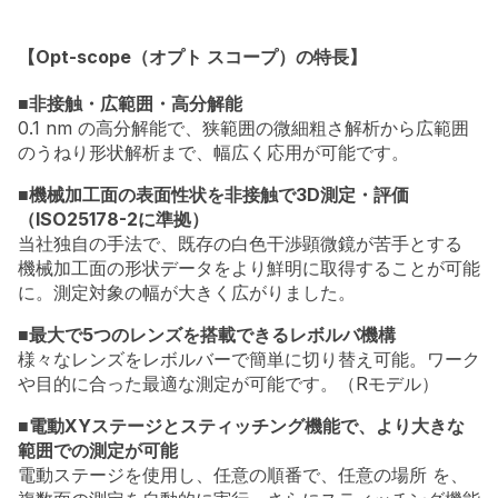
【Opt-scope（オプト スコープ）の特長】
■非接触・広範囲・高分解能
0.1 nm の高分解能で、狭範囲の微細粗さ解析から広範囲
のうねり形状解析まで、幅広く応用が可能です。
■機械加工面の表面性状を非接触で3D測定・評価
（ISO25178-2に準拠）
当社独自の手法で、既存の白色干渉顕微鏡が苦手とする
機械加工面の形状データをより鮮明に取得することが可能
に。測定対象の幅が大きく広がりました。
■最大で5つのレンズを搭載できるレボルバ機構
様々なレンズをレボルバーで簡単に切り替え可能。ワーク
や目的に合った最適な測定が可能です。（Rモデル）
■電動XYステージとスティッチング機能で、より大きな
範囲での測定が可能
電動ステージを使用し、任意の順番で、任意の場所 を、