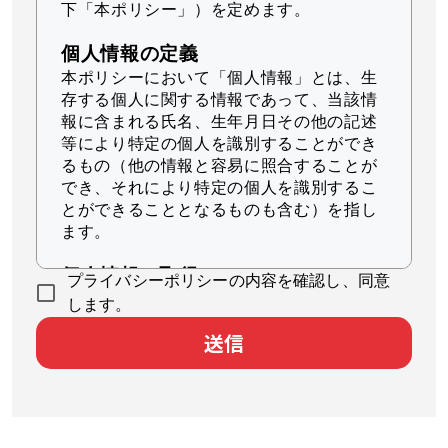
下「本ポリシー」）を定めます。
個人情報の定義
本ポリシーにおいて「個人情報」とは、生
存する個人に関する情報であって、当該情
報に含まれる氏名、生年月日その他の記述
等により特定の個人を識別することができ
るもの（他の情報と容易に照合することが
でき、それにより特定の個人を識別するこ
とができることとなるものも含む）を指し
ます。
個人情報の取得
プライバシーポリシーの内容を確認し、同意
当社は、適法かつ公正な手段によって個人
します。
情報を取得します。
送信
個人情報の利用
当社は、個人情報を、以下に示す目的の範
囲内で、業務の遂行上必要な限りにおいて
利用します。