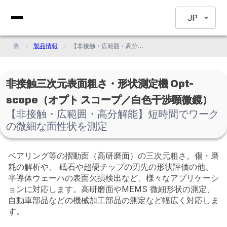
JP
製品情報
【非接触・広範囲・高分解能】短時間でワークの微細な面性状を測定
非接触三次元表面粗さ・形状測定機 Opt-
scope（オプト スコープ／白色干渉顕微鏡）
【非接触・広範囲・高分解能】短時間でワーク
の微細な面性状を測定
ベアリング等の摺動面（高研磨面）の三次元粗さ。傷・磨
耗の解析や、 砥石や超硬チップの刃先の形状評価の他、
半導体ウェーハの表面欠損検出など、様々なアプリケーシ
ョンに対応します。高研磨面やMEMS 微細形状の測定、
自動車部品などの機械加工部品の測定など幅広く対応しま
す。