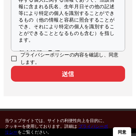
報に含まれる氏名、生年月日その他の記述
等により特定の個人を識別することができ
るもの（他の情報と容易に照合することが
でき、それにより特定の個人を識別するこ
とができることとなるものも含む）を指し
ます。
個人情報の取得
プライバシーポリシーの内容を確認し、同意
当社は、適法かつ公正な手段によって個人
します。
情報を取得します。
送信
個人情報の利用
当社は、個人情報を、以下に示す目的の範
囲内で、業務の遂行上必要な限りにおいて
利用します。
本サービスのユーザ個人に対して最適
当ウェブサイトでは、サイトの利便性向上を目的に、
化された情報を配信するため
クッキーを使用しております。詳細は
プライバシーポ
統計的分析により本サービスの品質向
リシー
をご覧ください。
同意