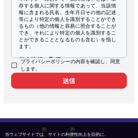
存する個人に関する情報であって、当該情
報に含まれる氏名、生年月日その他の記述
等により特定の個人を識別することができ
るもの（他の情報と容易に照合することが
でき、それにより特定の個人を識別するこ
とができることとなるものも含む）を指し
ます。
個人情報の取得
プライバシーポリシーの内容を確認し、同意
当社は、適法かつ公正な手段によって個人
します。
情報を取得します。
送信
個人情報の利用
当社は、個人情報を、以下に示す目的の範
囲内で、業務の遂行上必要な限りにおいて
利用します。
本サービスのユーザ個人に対して最適
化された情報を配信するため
当ウェブサイトでは、サイトの利便性向上を目的に、