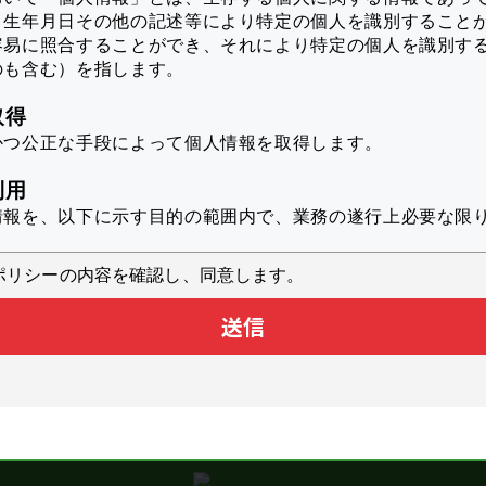
、生年月日その他の記述等により特定の個人を識別すること
容易に照合することができ、それにより特定の個人を識別す
のも含む）を指します。
取得
かつ公正な手段によって個人情報を取得します。
利用
情報を、以下に示す目的の範囲内で、業務の遂行上必要な限
ポリシーの内容を確認し、同意します。
スのユーザ個人に対して最適化された情報を配信するため
送信
析により本サービスの品質向上に役立てるため
スに対するお問い合わせへの対応のため
業へのカタログダウンロードからの情報の提供
スに関するアンケートを実施するため
施するキャンペーンや新製品等に関するご案内をお送りする
上記の利用目的に付随する目的