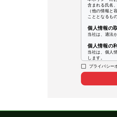
含まれる氏名
（他の情報と
こととなるも
個人情報の
当社は、適法
個人情報の
当社は、個人
します。
プライバシー
本サービ
統計的分
本サービ
各会員企
本サービ
当社の実
その他、