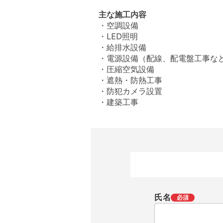
主な施工内容
・空調設備
・LED照明
・給排水設備
・電源設備（配線、配電盤工事な
・圧縮空気設備
・遮熱・防熱工事
・防犯カメラ設置
・建築工事
氏名
必須