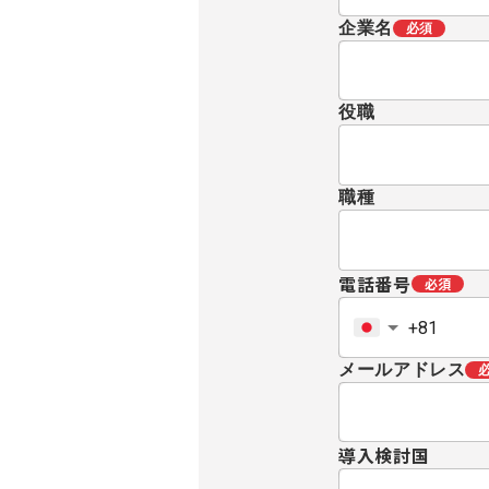
企業名
必須
役職
職種
電話番号
必須
メールアドレス
導入検討国