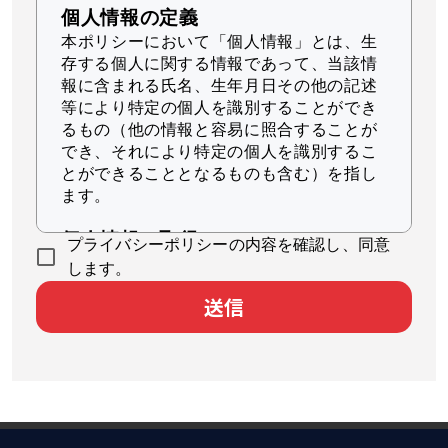
個人情報の定義
本ポリシーにおいて「個人情報」とは、生
存する個人に関する情報であって、当該情
報に含まれる氏名、生年月日その他の記述
等により特定の個人を識別することができ
るもの（他の情報と容易に照合することが
でき、それにより特定の個人を識別するこ
とができることとなるものも含む）を指し
ます。
個人情報の取得
プライバシーポリシーの内容を確認し、同意
当社は、適法かつ公正な手段によって個人
します。
情報を取得します。
送信
個人情報の利用
当社は、個人情報を、以下に示す目的の範
囲内で、業務の遂行上必要な限りにおいて
利用します。