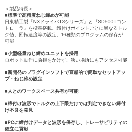
＜製品特長＞
■
標準で高精度ねじ締めが可能
日東精工製『NXドライバT3シリーズ』と『SD600Tコン
トローラ』を標準搭載。締付けポイントごとに異なるトル
ク値、回転速度等の設定、16種類のプログラムの保存が
可能
■
小型軽量ねじ締めユニットを採用
ロボット動作に負担をかけず、狭い場所にもアクセス可能
■
新開発のプラグインソフトで直感的で簡単なセットアッ
プ・ねじ締め設定
■
人とのワークスペース共有が可能
■
締付け波形でトルクの上下限だけでは判定できない締付
け不良を発見
■
PCに締付けデータと波形を保存し、トレーサビリティの
確立に貢献