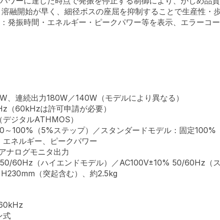
のパワーに達した時点で発振を停止する制御により、かしめ品
適：溶融開始が早く、細径ボスの座屈を抑制することで生産性・
応：発振時間・エネルギー・ピークパワー等を表示、エラーコ
0W、連続出力180W／140W（モデルにより異なる）
kHz（60kHzは許可申請が必要）
デジタルATHMOS）
～100%（5%ステップ）／スタンダードモデル：固定100%
、エネルギー、ピークパワー
、アナログモニタ出力
 50/60Hz（ハイエンドモデル）／AC100V±10% 50/60H
H230mm（突起含む）、約2.5kg
0kHz
ン式