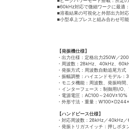
■ピークパワーモード搭載：所定
■60kHz対応で微細ワークに最
■溶着結果の可視化と外部出力対
■小型卓上プレスと組み合わせ可能
【発振機仕様】
・出力仕様：定格出力250W／20
・周波数：28kHz、40kHz、60
・発振方式：周波数自動追尾方式（
・振幅調整：ハイエンドモデル：30
・モニタ機能：周波数、発振時間
・インターフェース：制御用I/O
・電源電圧：AC100～240V±10%
・外形寸法・重量：W100×D244×
【ハンドピース仕様】
・対応周波数：28kHz／40kHz／6
・発振トリガスイッチ：押しボタ