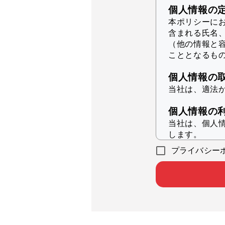
個人情報の
本ポリシーに
含まれる氏名
（他の情報と
こととなるも
個人情報の
当社は、適法
個人情報の
当社は、個人
します。
プライバシー
本サービ
統計的分
本サービ
各会員企
本サービ
当社の実