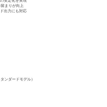
質の安定化を実現
歩留まりが向上
ード出力にも対応
z（スタンダードモデル）