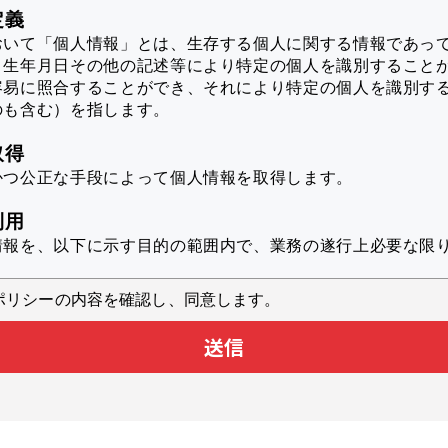
定義
おいて「個人情報」とは、生存する個人に関する情報であっ
、生年月日その他の記述等により特定の個人を識別すること
容易に照合することができ、それにより特定の個人を識別す
のも含む）を指します。
取得
かつ公正な手段によって個人情報を取得します。
利用
情報を、以下に示す目的の範囲内で、業務の遂行上必要な限
ポリシーの内容を確認し、同意します。
スのユーザ個人に対して最適化された情報を配信するため
送信
析により本サービスの品質向上に役立てるため
スに対するお問い合わせへの対応のため
業へのカタログダウンロードからの情報の提供
スに関するアンケートを実施するため
施するキャンペーンや新製品等に関するご案内をお送りする