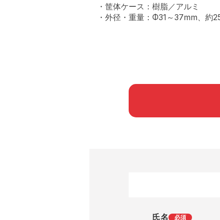
・筐体ケース：樹脂／アルミ
・外径・重量：Φ31～37mm、約25
氏名
必須