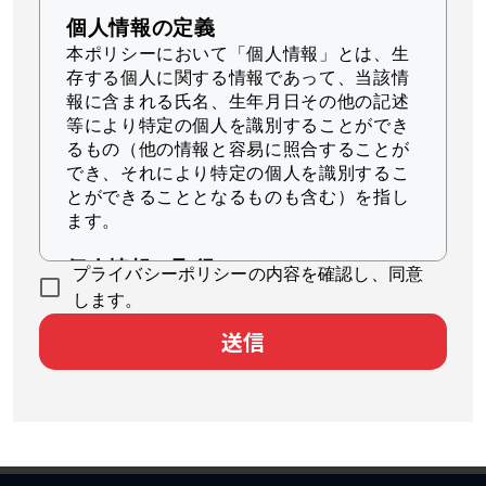
個人情報の定義
本ポリシーにおいて「個人情報」とは、生
存する個人に関する情報であって、当該情
報に含まれる氏名、生年月日その他の記述
等により特定の個人を識別することができ
るもの（他の情報と容易に照合することが
でき、それにより特定の個人を識別するこ
とができることとなるものも含む）を指し
ます。
個人情報の取得
プライバシーポリシーの内容を確認し、同意
当社は、適法かつ公正な手段によって個人
します。
情報を取得します。
送信
個人情報の利用
当社は、個人情報を、以下に示す目的の範
囲内で、業務の遂行上必要な限りにおいて
利用します。