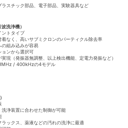
プラスチック部品、電子部品、実験器具など
音波洗浄機）
イントタイプ
付着なく、高いサブミクロンのパーティクル除去率
への組み込みが容易
ションから選択可
が実現（発振器無調整、以上検出機能、定電力発振など）
3MHz / 400kHzの4モデル
型）
振
、洗浄装置に合わせた制御が可能
能
フラックス、薬液などの汚れの洗浄に最適