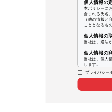
個人情報の
本ポリシーに
含まれる氏名
（他の情報と
こととなるも
個人情報の
当社は、適法
個人情報の
当社は、個人
します。
プライバシー
本サービ
統計的分
本サービ
各会員企
本サービ
当社の実
その他、