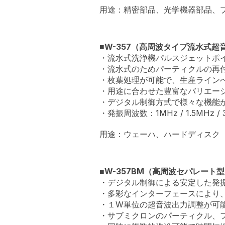
用途：精密部品、光学機器部品、
■W-357（高周波タイプ流水式超
・流水式洗浄機パルスジェットポ
・流水式のためパーティクルの再
・枚葉処理が可能で、生産ライン
・用途に合わせた豊富なバリエー
・デジタル制御方式で様々な機能
・発振周波数：1MHz / 1.5MHz / 
用途：ウェーハ、ハードディスク
■W-357BM（高周波セパレート
・デジタル制御による安定した発
・多彩なインターフェースにより
・１W単位の超音波出力調整が可
・サブミクロンのパーティクル、