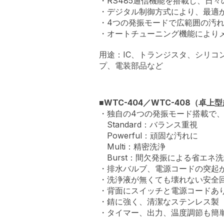
・RS485通信機能を搭載し、日
・デジタル制御方式により、最適
・4つの発振モードで広範囲の汚
・オートチューニング機能により
用途：IC、トランジスタ、シリ
プ、電装部品など
■WTC-404／WTC-408（卓
・独自の4つの発振モード搭載で
Standard：バランス重視
Powerful：頑固な汚れに
Multi：精密洗浄
Burst：間欠発振による省エネ
・排水バルブ、電源コードの突起
・洗浄液が無くても壊れない安全
・背面にスイッチと電源コードあ
・錆に強く、清潔なステンレス製
・タイマー、出力、温度調節も簡