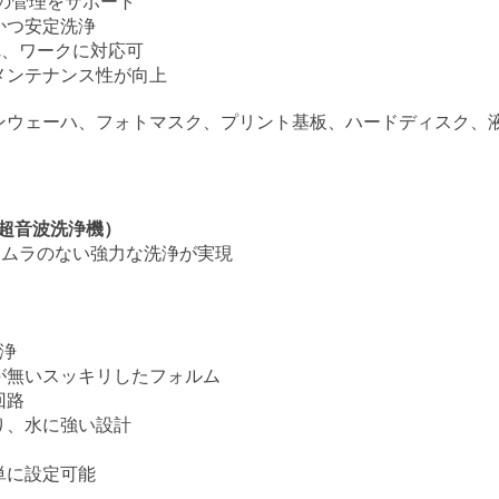
々の管理をサポート
かつ安定洗浄
れ、ワークに対応可
メンテナンス性が向上
コンウェーハ、フォトマスク、プリント基板、ハードディスク、
上型超音波洗浄機）
、ムラのない強力な洗浄が実現
洗浄
が無いスッキリしたフォルム
回路
り、水に強い設計
単に設定可能