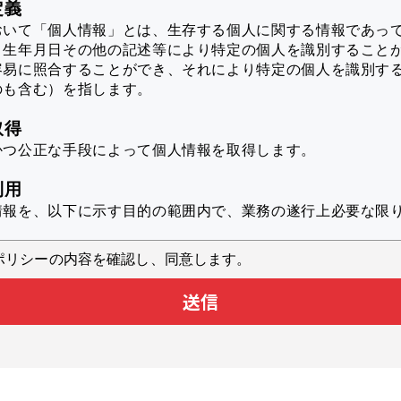
定義
おいて「個人情報」とは、生存する個人に関する情報であっ
、生年月日その他の記述等により特定の個人を識別すること
容易に照合することができ、それにより特定の個人を識別す
のも含む）を指します。
取得
かつ公正な手段によって個人情報を取得します。
利用
情報を、以下に示す目的の範囲内で、業務の遂行上必要な限
ポリシーの内容を確認し、同意します。
スのユーザ個人に対して最適化された情報を配信するため
送信
析により本サービスの品質向上に役立てるため
スに対するお問い合わせへの対応のため
業へのカタログダウンロードからの情報の提供
スに関するアンケートを実施するため
施するキャンペーンや新製品等に関するご案内をお送りする
上記の利用目的に付随する目的