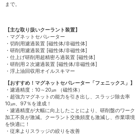
まで。
【主な取り扱いクーラント装置】
・マグネットセパレーター
・切削用濾過装置 [磁性体/非磁性体]
・研削用濾過装置 [磁性体/非磁性体]
・仕上げ研削用超精密ろ過装置 [磁性体]
・研削用２次濾過装置 [磁性体/非磁性体]
・浮上油回収用オイルスキマー
【おすすめ！マグネットセパレーター「フェニックス」】
・濾過精度：10～20㎛ （磁性体）
・超強力マグネットの能力を引き出し、スラッジ除去率
10㎛、97％を達成！
・濾過精度が大幅に向上したことにより、研削盤のワーク
加工不良が激減。クーラント交換頻度も激減し、作業環境
を快適に！
・従来よりスラッジの絞りを改善