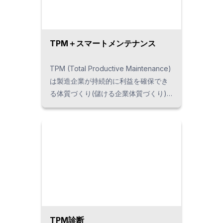
TPM＋スマートメンテナンス
TPM (Total Productive Maintenance)
は製造企業が持続的に利益を確保でき
る体質づくり(儲ける企業体質づくり)
を狙いとして、人材育成や作業改善・
設備改善を継続的に実施していく体制
と仕組みをつくるためのマネジメント
手法。 1971年に提唱されて以来、日
本・全世界約3,000サイトに大きな成
果をもたらしています。TPMは「生産
システム」のパフォーマンスを最大限
に引き出すことを目標に、最小のイン
プットで最大のアウトプットを得るよ
うに「生産システム」を構築いたしま
TPM診断