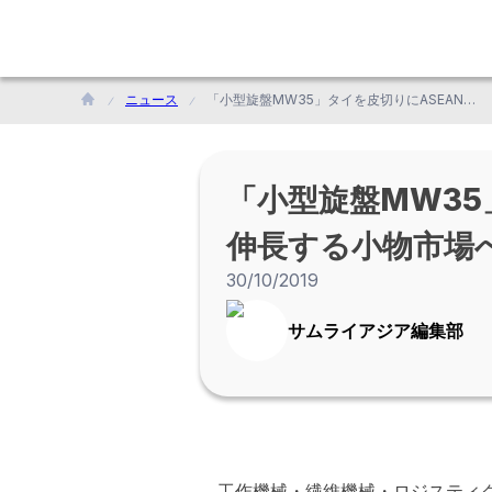
ニュース
「小型旋盤MW35」タイを皮切りにASEAN初投入<br>伸長する小物市場への浸透を視野にMETALEX 2019で初披露
「小型旋盤MW35
伸長する小物市場への
30/10/2019
サムライアジア編集部
工作機械・繊維機械・ロジスティク