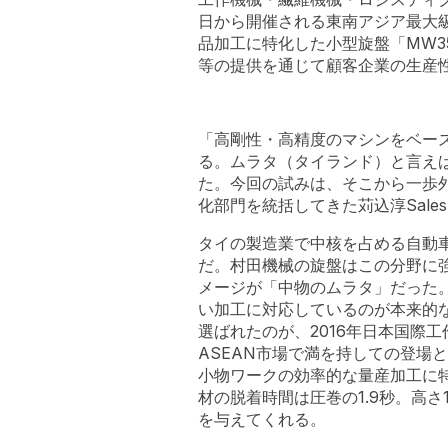
日から開催される東南アジア最大級
品加工に特化した小型旋盤「MW
等の提供を通じて顧客企業の生産
「高剛性・高精度のマシンをベー
る。ムラタ（タイランド）と言え
た。今回の試みは、そこから一歩
化部門を統括してきた苅込淳Sales 
タイの製造業で中核を占める自動
だ。村田機械の旋盤はこの分野に
メージが「中物のムラタ」だった
い加工に対応しているのが本来的
選ばれたのが、2016年日本国際工
ASEAN市場で満を持しての登場
小物ワークの効率的な量産加工に
材の脱着時間は圧巻の1.9秒。高
を与えてくれる。