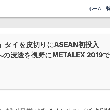
ホーム
」タイを皮切りにASEAN初投入
浸透を視野にMETALEX 2019
ス大手の村田機械（京都）は、リベットやネジなど小物部品市場