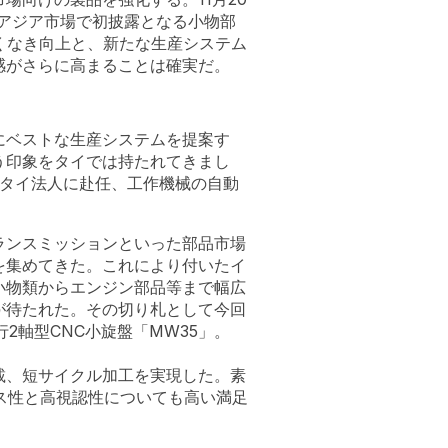
南アジア市場で初披露となる小物部
くなき向上と、新たな生産システム
感がさらに高まることは確実だ。
にベストな生産システムを提案す
う印象をタイでは持たれてきまし
にタイ法人に赴任、工作機械の自動
ランスミッションといった部品市場
を集めてきた。これにより付いたイ
小物類からエンジン部品等まで幅広
が待たれた。その切り札として今回
2軸型CNC小旋盤「MW35」。
載、短サイクル加工を実現した。素
ース性と高視認性についても高い満足