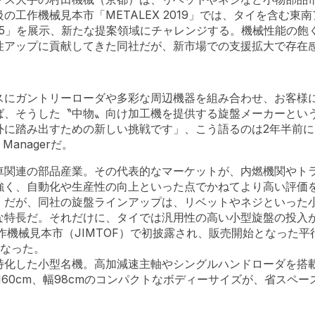
の工作機械見本市「METALEX 2019」では、タイを含む東
35」を展示、新たな提案領域にチャレンジする。機械性能の飽
性アップに貢献してきた同社だが、新市場での支援拡大で存在
スにガントリーローダや多彩な周辺機器を組み合わせ、お客様
ば、そうした〝中物〟向け加工機を提供する旋盤メーカーとい
外に踏み出すための新しい挑戦です」、こう語るのは2年半前
Managerだ。
車関連の部品産業。その代表的なマーケットが、内燃機関やト
強く、自動化や生産性の向上といった点でかねてより高い評価
。だが、同社の旋盤ラインアップは、リベットやネジといった
な特長だ。それだけに、タイでは汎用性の高い小型旋盤の投入
作機械見本市（JIMTOF）で初披露され、販売開始となった平行
となった。
特化した小型名機。高加減速主軸やシングルハンドローダを搭
さ160cm、幅98cmのコンパクトなボディーサイズが、省スペ