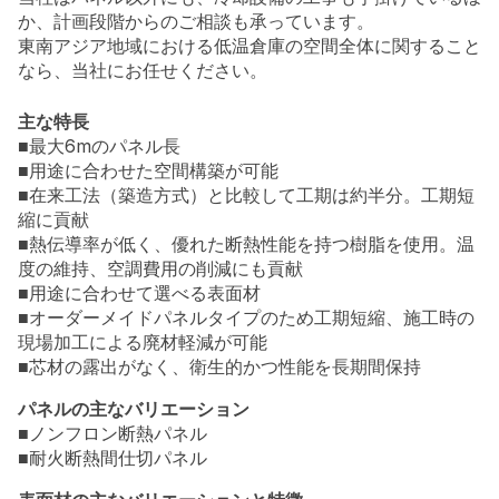
か、計画段階からのご相談も承っています。
東南アジア地域における低温倉庫の空間全体に関すること
なら、当社にお任せください。
主な特長
■最大6mのパネル長
■用途に合わせた空間構築が可能
■在来工法（築造方式）と比較して工期は約半分。工期短
縮に貢献
■熱伝導率が低く、優れた断熱性能を持つ樹脂を使用。温
度の維持、空調費用の削減にも貢献
■用途に合わせて選べる表面材
■オーダーメイドパネルタイプのため工期短縮、施工時の
現場加工による廃材軽減が可能
■芯材の露出がなく、衛生的かつ性能を長期間保持
パネルの主なバリエーション
■ノンフロン断熱パネル
■耐火断熱間仕切パネル