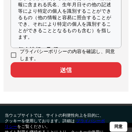
報に含まれる氏名、生年月日その他の記述
等により特定の個人を識別することができ
るもの（他の情報と容易に照合することが
でき、それにより特定の個人を識別するこ
とができることとなるものも含む）を指し
ます。
個人情報の取得
プライバシーポリシーの内容を確認し、同意
当社は、適法かつ公正な手段によって個人
します。
情報を取得します。
送信
個人情報の利用
当社は、個人情報を、以下に示す目的の範
囲内で、業務の遂行上必要な限りにおいて
利用します。
本サービスのユーザ個人に対して最適
当ウェブサイトでは、サイトの利便性向上を目的に、
化された情報を配信するため
クッキーを使用しております。詳細は
プライバシーポ
統計的分析により本サービスの品質向
リシー
をご覧ください。
同意
サイト利用を継続することにより、クッキーの使用に