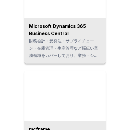
能です。
Microsoft Dynamics 365
Business Central
財務会計・受発注・サプライチェー
ン・在庫管理・生産管理など幅広い業
務領域をカバーしており、業務・シス
テム統合の最初のステップとして最適
なソリューションです。当社導入実績
にもとづく独自のタイローカライズテ
ンプレート（タイの商習慣・税制対応
機能）をご用意しており、短期導入が
可能です。
mcframe