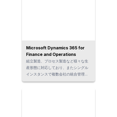
Microsoft Dynamics 365 for
Finance and Operations
組立製造、プロセス製造など様々な生
産形態に対応しており、またシングル
インスタンスで複数会社の統合管理が
可能であることから、特に海外複数拠
点の共通システム基盤構築に最適な
ERPパッケージです。当社導入実績に
もとづく独自のタイローカライズテン
プレート（タイの商習慣・税制対応機
能）をご用意しており、短期導入が可