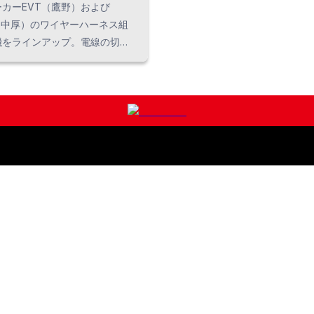
カーEVT（鷹野）および
（中厚）のワイヤーハーネス組
機をラインアップ。電線の切
トリップ・圧着・挿入・半田・
チューブ収縮など複数工程を自
、車載・家電・電子機器などの
ーハーネス製造に対応します。
加工ニーズに合わせた最適な設
提案します。