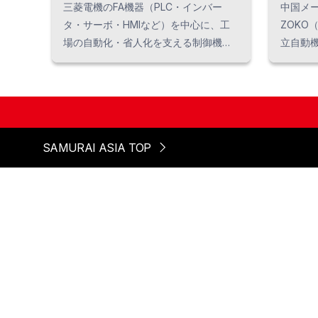
三菱電機のFA機器（PLC・インバー
中国メー
タ・サーボ・HMIなど）を中心に、工
ZOKO
場の自動化・省人化を支える制御機器
立自動
を提供。新規設備導入から既存設備の
断・ス
更新・改造まで対応し、生産ラインの
溶接・
安定稼働と生産性向上を実現します。
動化し
RYOSHOタイランドは三菱電機の正規
ワイヤ
販売代理店です。
多様な
SAMURAI ASIA TOP
備をご