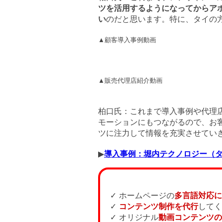
ツを活用するようになってからア
い
のだと思います。特に、タイの
▲顧客導入事例動画
▲販売代理店紹介動画
柏口氏：これまで導入事例や代理
モーションにもつながるので、お
ツに注力して情報を充実させてい
▶
導入事例：堀内テクノロジー（
✓ ホームページの
多言語対応に
✓
コンテンツ制作を代行
してく
✓ オリジナル
動画コンテンツの