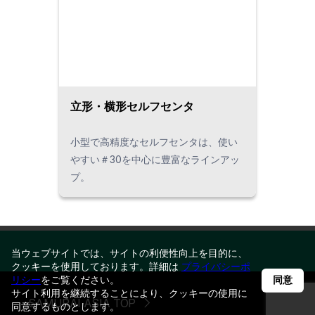
立形・横形セルフセンタ
小型で高精度なセルフセンタは、使い
やすい＃30を中心に豊富なラインアッ
プ。
当ウェブサイトでは、サイトの利便性向上を目的に、
クッキーを使用しております。詳細は
プライバシーポ
リシー
をご覧ください。
同意
サイト利用を継続することにより、クッキーの使用に
SAMURAI ASIA TOP
同意するものとします。