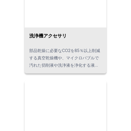
洗浄機アクセサリ
部品乾燥に必要なCO2を85％以上削減
する真空乾燥機や、マイクロバブルで
汚れた切削液や洗浄液を浄化する液中
コンタミ・油分除去ユニットなど、
様々な洗浄機アクセサリをご用意し、
お客様の用途や課題に合わせて洗浄の
トータルソリューションとしてご提案
しています。