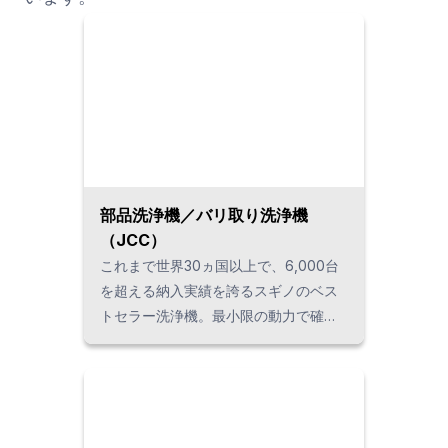
部品洗浄機／バリ取り洗浄機
（JCC）
これまで世界30ヵ国以上で、6,000台
を超える納入実績を誇るスギノのベス
トセラー洗浄機。最小限の動力で確実
に切屑などの異物を除去できる、省エ
ネに優れた技術で脱炭素社会に貢献し
ます。 部品洗浄のトップランナーとし
て、品質・安全・環境すべての面でお
客様の課題を解決します。