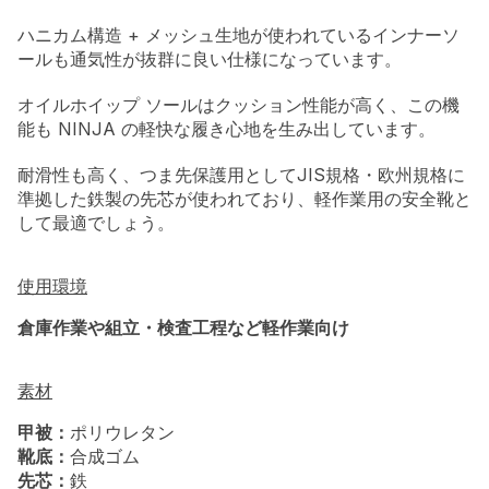
ハニカム構造 + メッシュ生地が使われているインナーソ
ールも通気性が抜群に良い仕様になっています。
オイルホイップ ソールはクッション性能が高く、この機
能も NINJA の軽快な履き心地を生み出しています。
耐滑性も高く、つま先保護用としてJIS規格・欧州規格に
準拠した鉄製の先芯が使われており、軽作業用の安全靴と
して最適でしょう。
使用環境
倉庫作業や組立・検査工程など軽作業向け
素材
甲被：
ポリウレタン
靴底：
合成ゴム
先芯：
鉄