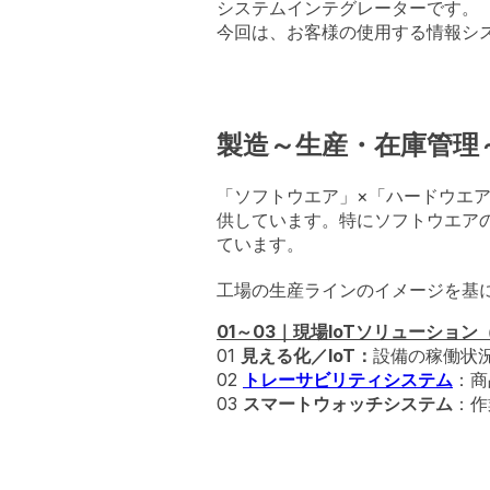
システムインテグレーターです。
今回は、お客様の使用する情報シ
製造～生産・在庫管理
「ソフトウエア」×「ハードウエ
供しています。特にソフトウエア
ています。
工場の生産ラインのイメージを基
01～03｜現場IoTソリューショ
01
見える化／IoT：
設備の稼働状
02
トレーサビリティシステム
：商
03
スマートウォッチシステム
：作