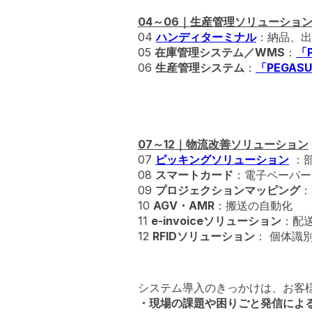
04～06｜生産管理ソリューショ
04
ハンディターミナル
：納品、出
05
在庫管理システム／WMS
：
「
06
生産管理システム
：
「PEGAS
07～12｜物流改善ソリューション
07
ピッキングソリューション
：部
08
スマートカード
：電子ペーパー
09
プロジェクションマッピング
：
10
AGV・AMR
：搬送の自動化
11
e-invoiceソリューション
：配
12
RFIDソリューション
： 個体識
システム導入のきっかけは、お客
・現場の課題や困りごと発信によ