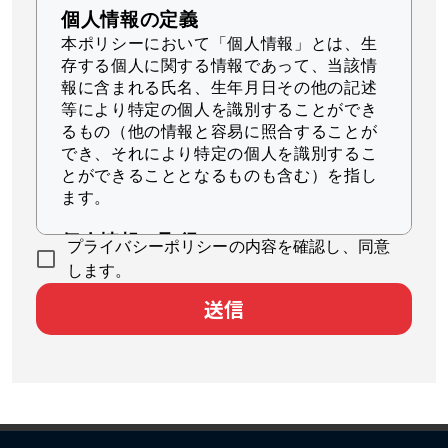
個人情報の定義
本ポリシーにおいて「個人情報」とは、生
存する個人に関する情報であって、当該情
報に含まれる氏名、生年月日その他の記述
等により特定の個人を識別することができ
るもの（他の情報と容易に照合することが
でき、それにより特定の個人を識別するこ
とができることとなるものも含む）を指し
ます。
個人情報の取得
プライバシーポリシーの内容を確認し、同意
当社は、適法かつ公正な手段によって個人
します。
情報を取得します。
送信
個人情報の利用
当社は、個人情報を、以下に示す目的の範
囲内で、業務の遂行上必要な限りにおいて
利用します。