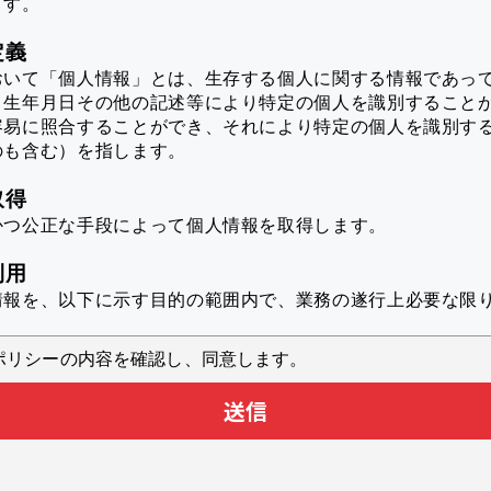
ます。
定義
おいて「個人情報」とは、生存する個人に関する情報であっ
、生年月日その他の記述等により特定の個人を識別すること
容易に照合することができ、それにより特定の個人を識別す
のも含む）を指します。
取得
かつ公正な手段によって個人情報を取得します。
利用
情報を、以下に示す目的の範囲内で、業務の遂行上必要な限
ポリシーの内容を確認し、同意します。
スのユーザ個人に対して最適化された情報を配信するため
送信
析により本サービスの品質向上に役立てるため
スに対するお問い合わせへの対応のため
業へのカタログダウンロードからの情報の提供
スに関するアンケートを実施するため