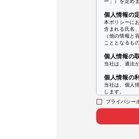
ー」）を定め
個人情報の
本ポリシーに
含まれる氏名
（他の情報と
こととなるも
個人情報の
当社は、適法
個人情報の
当社は、個人
します。
プライバシー
本サービ
統計的分
本サービ
各会員企
本サービ