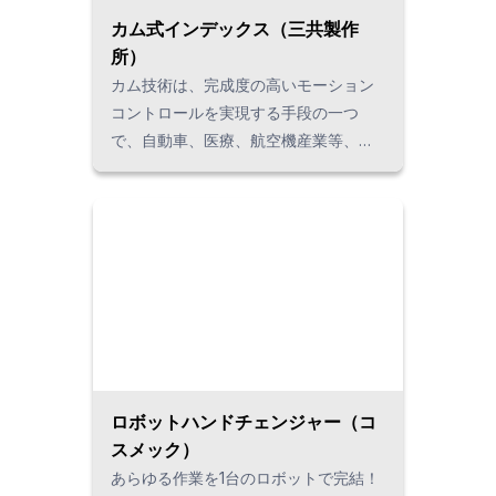
カム式インデックス（三共製作
所）
カム技術は、完成度の高いモーション
コントロールを実現する手段の一つ
で、自動車、医療、航空機産業等、多
くのモノづくりに貢献しています。独
自性が高く、正確性・高効率で世界ト
ップクラスの三共製品は、「回転させ
る」「直進させる」「受け渡す」「同
期させる」といった動きを高次元で提
供します。
ロボットハンドチェンジャー（コ
スメック）
あらゆる作業を1台のロボットで完結！