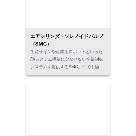
エアシリンダ・ソレノイドバルブ
（SMC）
生産ラインや産業用ロボットといった
FAシステム構築に欠かせない空気制御
システムを提供するSMC。中でも駆動
機器（シリンダやアクチュエータ）や
方向制御システム（ソレノイドバル
ブ）などに注力し、ベトナムでのお客
様の自動化ニーズにお応えしていま
す。