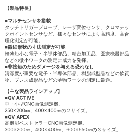
【製品特長】
■マルチセンサを搭載
タッチトリガープローブ、レーザ変位センサ、クロマチッ
クポイントセンサなど、様々なセンサにより高精度、高合
理化測定が可能。
■微細形状の寸法測定が可能
軽薄短小な電子・半導体部品、精密加工品、医療機器部品
などの微小ワークの測定に威力を発揮。
■非接触のためダメージを与える恐れなし
清潔度が重要な電子・半導体部品、樹脂成型品などの軟質
物、プレス成形品などの薄物ワークの測定に最適。
【主な製品ラインアップ】
■QV ACTIVE
中・小型CNC画像測定機。
250×200㎜、400×400㎜の２サイズ。
■QV-APEX
高機能ベストセラーCNC画像測定機。
300×200㎜、400×400㎜、600×650㎜の３サイズ。