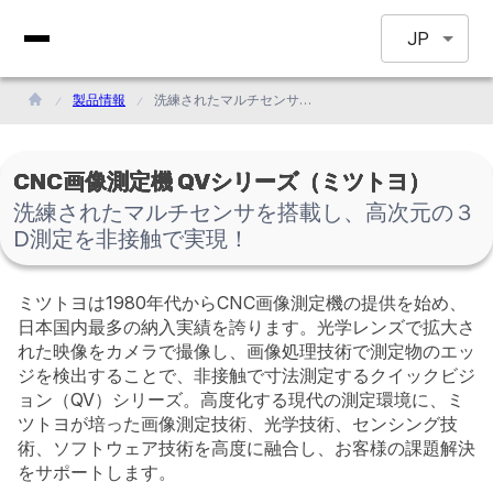
JP
製品情報
洗練されたマルチセンサを搭載し、高次元の３D測定を非接触で実現！
CNC画像測定機 QVシリーズ（ミツトヨ）
洗練されたマルチセンサを搭載し、高次元の３
D測定を非接触で実現！
ミツトヨは1980年代からCNC画像測定機の提供を始め、
日本国内最多の納入実績を誇ります。光学レンズで拡大さ
れた映像をカメラで撮像し、画像処理技術で測定物のエッ
ジを検出することで、非接触で寸法測定するクイックビジ
ョン（QV）シリーズ。高度化する現代の測定環境に、ミ
ツトヨが培った画像測定技術、光学技術、センシング技
術、ソフトウェア技術を高度に融合し、お客様の課題解決
をサポートします。