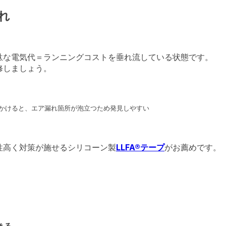
れ
駄な電気代＝ランニングコストを垂れ流している状態です。
修しましょう。
かけると、エア漏れ箇所が泡立つため発見しやすい
性高く対策が施せるシリコーン製
LLFA®テープ
がお薦めです。