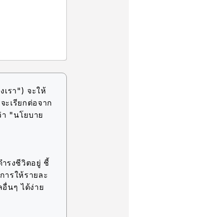
งเรา") จะให้
(จะเรียกต่อจาก
ว่า "นโยบาย
รงชีวิตอยู่ ชี้
ละการให้รายละ
อื่นๆ ได้ง่าย