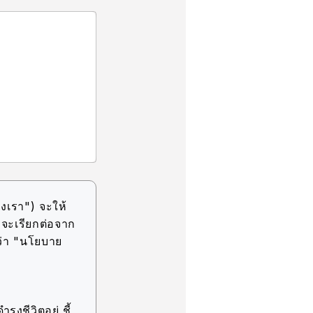
งเรา") จะให้
(จะเรียกต่อจาก
ว่า "นโยบาย
รงชีวิตอยู่ ชี้