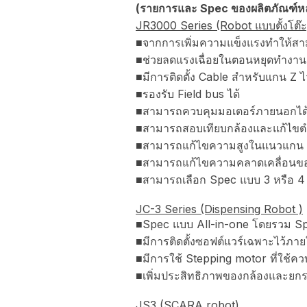
(รายการและ Spec ของผลิตภัณฑ์หล
JR3000 Series (Robot แบบตั้งโต๊ะ
■จากการเพิ่มความแข็งแรงทำให้สาม
■ช่วยลดแรงเฉื่อยในตอนหยุดทำงาน แ
■มีการติดตั้ง Cable สำหรับแกน Z ไ
■รองรับ Field bus ได้
■สามารถควบคุมมอเตอร์ภายนอกได้ส
■สามารถสอบเทียบกล้องและแก้ไขตำ
■สามารถแก้ไขความสูงในแนวแกน Z 
■สามารถแก้ไขความคลาดเคลื่อนขอ
■สามารถเลือก Spec แบบ 3 หรือ 4
JC-3 Series (Dispensing Robot )
■Spec แบบ All-in-one โดยรวม Spec
■มีการติดตั้งซอฟต์แวร์เฉพาะไว้ภา
■มีการใช้ Stepping motor ที่ใช้ค
■เพิ่มประสิทธิภาพของกล้องและยกร
JS3 (SCARA robot)