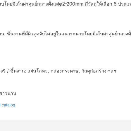
ราบโดยมีเส้นผ่าศูนย์กลางตั้งแต่φ2-200mm มีวัสดุให้เลือก 6 ประเ
น: ชิ้นงานที่มีผิวดูดจับไม่อยู่ในแนวระนาบโดยมีเส้นผ่าศูนย์กลางต
รี / ชิ้นงาน: แผ่นโลหะ, กล่องกระดาษ, วัสดุก่อสร้าง ฯลฯ
านยาวนาน
catalog