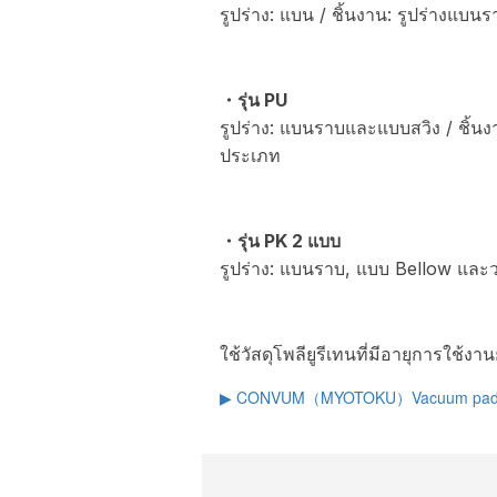
รูปร่าง: แบน / ชิ้นงาน: รูปร่างแบน
・รุ่น PU
รูปร่าง: แบนราบและแบบสวิง / ชิ้นงา
ประเภท
・รุ่น PK 2 แบบ
รูปร่าง: แบนราบ, แบบ Bellow และวง
ใช้วัสดุโพลียูรีเทนที่มีอายุการใช้ง
▶ CONVUM（MYOTOKU）Vacuum pad 