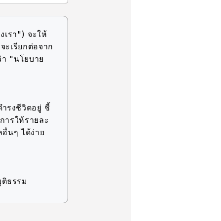
งเรา") จะให้
(จะเรียกต่อจาก
ว่า "นโยบาย
รงชีวิตอยู่ ชี้
ละการให้รายละ
อื่นๆ ได้ง่าย
ุติธรรม
ิจ ภายในขอบเขต