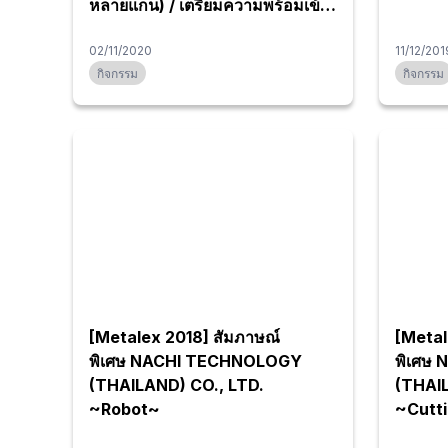
หลายแกน) / เตรียมความพร้อมเข้า
ร่วมแสดงในงาน METALEX2020
02/11/2020
11/12/201
กิจกรรม
กิจกรรม
[Metalex 2018] สัมภาษณ์
[Metal
พิเศษ NACHI TECHNOLOGY
พิเศษ
(THAILAND) CO., LTD.
(THAI
~Robot~
~Cutti