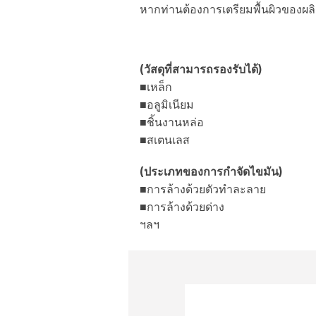
หากท่านต้องการเตรียมพื้นผิวของผล
(วัสดุที่สามารถรองรับได้)
■เหล็ก
■อลูมิเนียม
■ชิ้นงานหล่อ
■สเตนเลส
(ประเภทของการกำจัดไขมัน)
■การล้างด้วยตัวทำละลาย
■การล้างด้วยด่าง
ฯลฯ