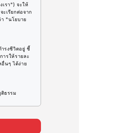
งเรา") จะให้
(จะเรียกต่อจาก
ว่า "นโยบาย
รงชีวิตอยู่ ชี้
ละการให้รายละ
อื่นๆ ได้ง่าย
ุติธรรม
ิจ ภายในขอบเขต