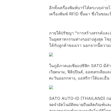
อีกทั้งเครื่องพิมพ์บาร์โค้ดระบบถ่
เครื่องพิมพ์ RFID ขึ้นมา ซึ่งในข
ภายใต้ปรัชญา "การสร้างสรรค์และสังคม
ในอุตสาหกรรมต่างๆอย่างสูงสุด โ
ให้กับลูกค้าของเรา นอกจากนี้ควา
ในภูมิภาคเอเชียแปซิฟิก SATO มีสำนั
เวียดนาม, ฟิลิปปินส์, ออสเตรเลียแล
ตะวันออกกลาง, แอฟริกาใต้และอื่น ๆ
SATO AUTO-ID (THAILAND) ก่อตั้ง
จดจำอัตโนมัติหมายถึงผลิตภัณฑ์และรา
สามารถอ่านข้อมูลแบบอัตโนมัติโดยใ