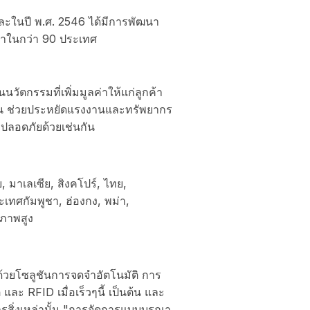
และในปี พ.ศ. 2546 ได้มีการพัฒนา
เราในกว่า 90 ประเทศ
วัตกรรมที่เพิ่มมูลค่าให้แก่ลูกค้า
าน ช่วยประหยัดแรงงานและทรัพยากร
ปลอดภัยด้วยเช่นกัน
, มาเลเซีย, สิงคโปร์, ไทย,
ะเทศกัมพูชา, ฮ่องกง, พม่า,
ณภาพสูง
้วยโซลูชันการจดจำอัตโนมัติ การ
และ RFID เมื่อเร็วๆนี้ เป็นต้น และ
รสิ่งเหล่านั้น "การจัดการแบบบูรณา