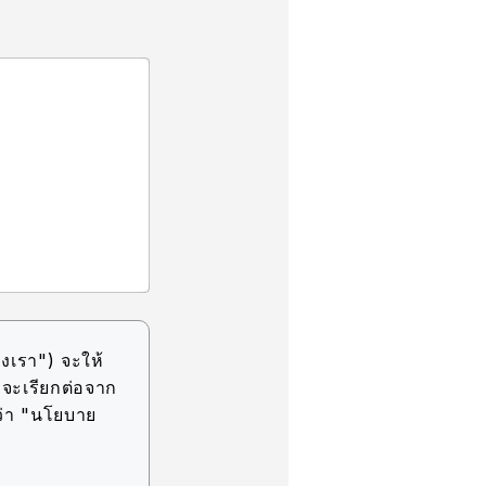
งเรา") จะให้
(จะเรียกต่อจาก
ว่า "นโยบาย