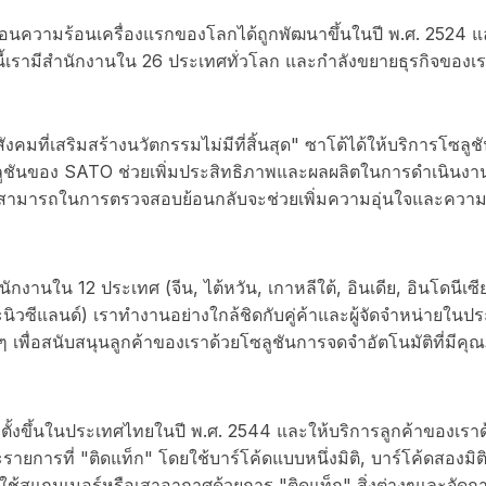
ายโอนความร้อนเครื่องแรกของโลกได้ถูกพัฒนาขึ้นในปี พ.ศ. 2524 
ณะนี้เรามีสำนักงานใน 26 ประเทศทั่วโลก และกำลังขยายธุรกิจของ
ที่เสริมสร้างนวัตกรรมไม่มีที่สิ้นสุด" ซาโต้ได้ให้บริการโซลูชันน
ซลูชันของ SATO ช่วยเพิ่มประสิทธิภาพและผลผลิตในการดำเนินง
มสามารถในการตรวจสอบย้อนกลับจะช่วยเพิ่มความอุ่นใจและความ
กงานใน 12 ประเทศ (จีน, ไต้หวัน, เกาหลีใต้, อินเดีย, อินโดนีเซีย
ะนิวซีแลนด์) เราทำงานอย่างใกล้ชิดกับคู่ค้าและผู้จัดจำหน่ายในปร
 เพื่อสนับสนุนลูกค้าของเราด้วยโซลูชันการจดจำอัตโนมัติที่มีคุ
ขึ้นในประเทศไทยในปี พ.ศ. 2544 และให้บริการลูกค้าของเราด
ยการที่ "ติดแท็ก" โดยใช้บาร์โค้ดแบบหนึ่งมิติ, บาร์โค้ดสองมิติ 
ช้สแกนเนอร์หรือเสาอากาศด้วยการ "ติดแท็ก" สิ่งต่างๆและจัดกา