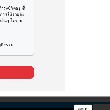
รงชีวิตอยู่ ชี้
ละการให้รายละ
อื่นๆ ได้ง่าย
ุติธรรม
ิจ ภายในขอบเขต
ทางสถิติ
ละแห่ง และ
ยอมรับ