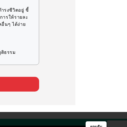
รงชีวิตอยู่ ชี้
ละการให้รายละ
อื่นๆ ได้ง่าย
ุติธรรม
ิจ ภายในขอบเขต
ทางสถิติ
ละแห่ง และ
ยอมรับ