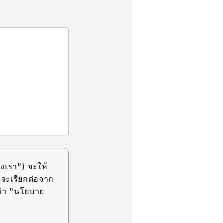
งเรา") จะให้
(จะเรียกต่อจาก
ว่า "นโยบาย