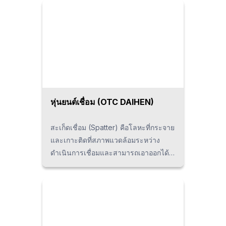
หุ่นยนต์เชื่อม (OTC DAIHEN)
สะเก็ดเชื่อม (Spatter) คือโลหะที่กระจาย
และเกาะติดที่สภาพแวดล้อมระหว่าง
ดำเนินการเชื่อมและสามารถเอาออกได้
ด้วยเครื่องมือพิเศษ ซึ่งแพ็กเกจหุ่นยนต์
เชื่อมที่พัฒนาโดยบริษัท OTC DAIHEN
เป็นระบบเชื่อม Synchro Feed GMA ที่
จะช่วยลดการกระเด็นได้ถึง 98% และ
ช่วยให้การเชื่อมอะลูมิเนียมที่เป็นงานยาก