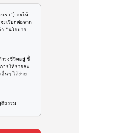
งเรา") จะให้
(จะเรียกต่อจาก
ว่า "นโยบาย
รงชีวิตอยู่ ชี้
ละการให้รายละ
อื่นๆ ได้ง่าย
ุติธรรม
ิจ ภายในขอบเขต