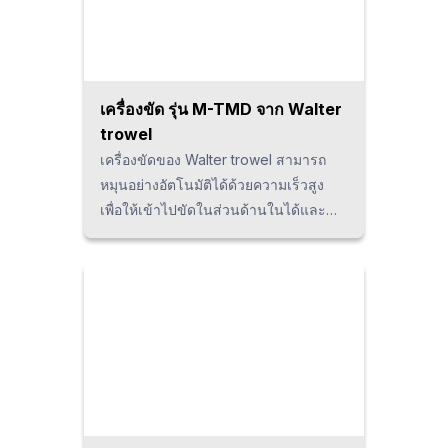
เครื่องขัด รุ่น M-TMD จาก Walter
trowel
เครื่องขัดของ Walter trowel สามารถ
หมุนอย่างอัตโนมัติได้ด้วยความเร็วสูง
เพื่อให้เข้าไปขัดในส่วนด้านในได้และ
สามารถใช้สำหรับการตกแต่งพื้นผิว
ประเภทต่างๆ เช่น การลบคม การขึ้นรูป
R และการปรับพื้นผิวกระจก โดยเหมาะ
สำหรับการตกแต่งพื้นผิวชิ้นส่วนแปรรูป
โลหะที่มีความซับซ้อนสูง เช่น บล็อก
เครื่องยนต์ ระบบส่งกำลัง (เกียร์) ของ
รถยนต์ เป็นต้น