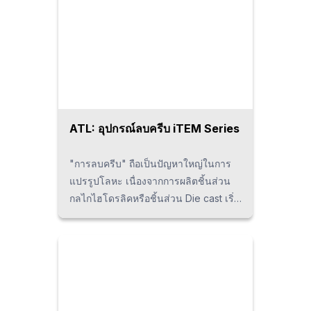
ให้มากขึ้นถึง 4 เท่าได้เพียงแค่สับเปลี่ยน
Rotational tool ที่ใช้กับเครื่อง CNC
Lathe ในปัจจุบันเท่านั้น เหมาะสำหรับ
งานเจาะละเอียดและงานกัดชิ้นงาน
ขนาดเล็ก หากท่านมีความสนใจใน
ผลิตภัณฑ์ที่จำหน่ายในประเทศไทย
สามารถติดต่อกับบริษัท YKT ได้โดยตรง
*ผลิตภัณฑ์นี้ได้รับรางวัล "Monozukuri
ATL: อุปกรณ์ลบครีบ iTEM Series
Japan Grand Award ครั้งที่ 8" จาก
รัฐมนตรีว่าการกระทรวงเศรษฐกิจและ
"การลบครีบ" ถือเป็นปัญหาใหญ่ในการ
อุตสาหกรรมของประเทศญี่ปุ่น
แปรรูปโลหะ เนื่องจากการผลิตชิ้นส่วน
กลไกไฮโดรลิคหรือชิ้นส่วน Die cast เริ่ม
มีปริมาณเพิ่มมากขึ้นในประเทศไทยจึง
ทำให้เกิดเป็นเสียงเรียกร้องที่ "อยาก
ทำการลบครีบได้โดยง่าย" เพียงแค่วาง
ชิ้นงานไว้บนโต๊ะหมุน (Rotary table)
ภายในและตั้งค่าปริมาณการไหลและ
อัตราผสมของก๊าซบนหน้าจอ Touch