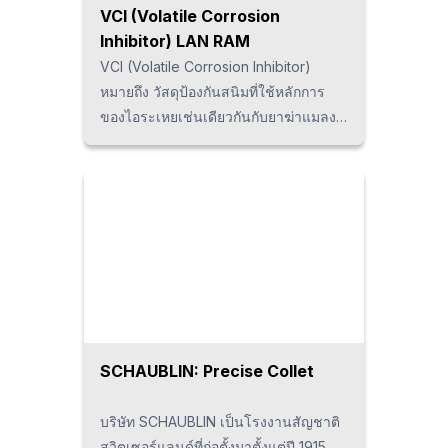
VCI (Volatile Corrosion
Inhibitor) LAN RAM
VCI (Volatile Corrosion Inhibitor)
หมายถึง วัสดุป้องกันสนิมที่ใช้หลักการ
ของไอระเหยเช่นเดียวกันกับยาฆ่าแมลง
หรือลูกเหม็นที่ใช้กันในครัวเรือนมาสร้าง
ชั้นฟิล์มเคลือบบนผิวโลหะ VCI นี้ได้รับ
การพัฒนามาตั้งแต่ยุคสงคราม จาก
ประสิทธิภาพที่เป็นเลิศกองทัพสหรัฐจึงได้
มีการนำไปใช้งานกับจรวด, อุปกรณ์ไฮ
โดรลิค รวมทั้งโลหะการทางทหาร อาทิ
เช่น อาวุธยุทโธปกรณ์ ฯลฯ
SCHAUBLIN: Precise Collet
บริษัท SCHAUBLIN เป็นโรงงานสัญชาติ
สวิตเซอร์แลนด์ที่ก่อตั้งมาตั้งแต่ปี 1915