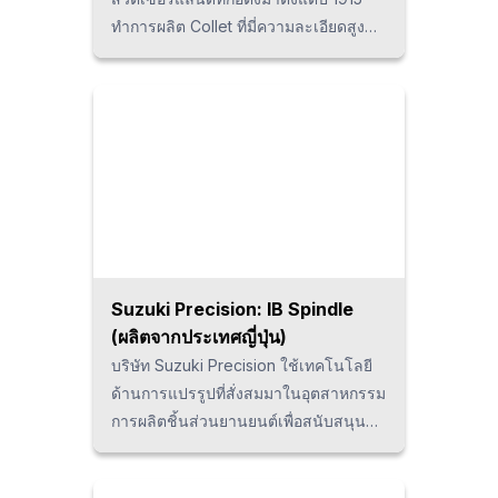
ทำการผลิต Collet ที่มี่ความละเอียดสูง
ผ่านระบบการควบคุมที่มีการรวมเอา
กระบวนการกลึง, Heat treatment และ
การเจียร์เข้าไว้ด้วยกัน มีคุณภาพสูงใน
ระดับที่ผู้ผลิตเครื่องเจียร์ Tool มากมาย
โดยเริ่มจากบริษัท ROLLOMATIC ฯลฯ
เลือกใช้เป็นชิ้นส่วนมาตรฐานของตนเอง
Suzuki Precision: IB Spindle
(ผลิตจากประเทศญี่ปุ่น)
บริษัท Suzuki Precision ใช้เทคโนโลยี
ด้านการแปรรูปที่สั่งสมมาในอุตสาหกรรม
การผลิตชิ้นส่วนยานยนต์เพื่อสนับสนุน
การผลิตในประเทศญี่ปุ่น IB Spindle
สามารถช่วยเพิ่มความเร็วของแกนหมุน