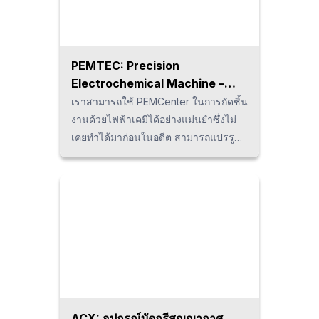
screen เท่านั้นก็สามารถลบครีบได้โดย
ง่ายและใช้เวลาเพียงแค่เสี้ยววินาที
เท่านั้น
PEMTEC: Precision
Electrochemical Machine –
PEMCenter
เราสามารถใช้ PEMCenter ในการกัดชิ้น
งานด้วยไฟฟ้าเคมีได้อย่างแม่นยำซึ่งไม่
เคยทำได้มาก่อนในอดีต สามารถแปรรูป
ได้รวดเร็วกว่าเมื่อเทียบกับวิธีการแปรรูป
แบบ EDM หรือวิธีการแปรรูปอื่น ด้วย
เทคโนโลยีด้านระบบการควบคุมไฟฟ้า
แบบเฉพาะทางทำให้สามารถถ่ายโอน
ข้อมูลได้อย่างแม่นยำ รวมทั้งมีโครงสร้าง
ที่ทนทานจึงถือเป็นเครื่องจักรที่สามารถใช้
แปรรูป Tool ที่ต้องการความละเอียดน้อย
กว่า 5μm ได้
ACX: อุปกรณ์บัดกรีสูญญากาศ