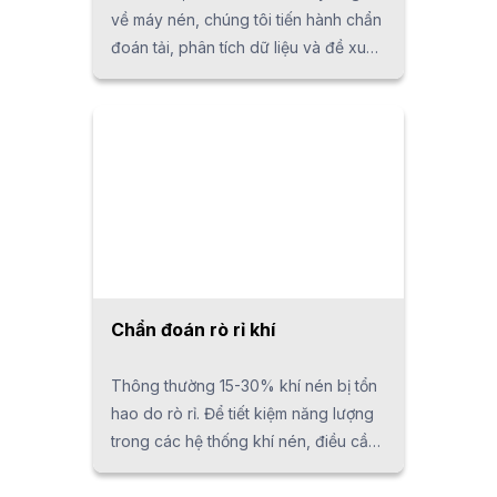
về máy nén, chúng tôi tiến hành chẩn
đoán tải, phân tích dữ liệu và đề xuất
các cải tiến tiết kiệm năng lượng,
cùng với việc tính toán các hiệu ứng
tiết kiệm năng lượng cho mọi nhà sản
xuất hay phương pháp nén. Chúng tôi
hỗ trợ các quyết định đầu tư của bạn
bằng những hiểu biết dựa trên dữ liệu
thu thập.
Chẩn đoán rò rỉ khí
Thông thường 15-30% khí nén bị tổn
hao do rò rỉ. Để tiết kiệm năng lượng
trong các hệ thống khí nén, điều cần
thiết không chỉ là tối ưu hóa máy nén
mà còn phải xử lý rò rỉ khí. Tuy nhiên,