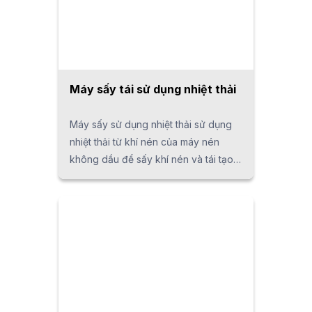
Máy sấy tái sử dụng nhiệt thải
Máy sấy sử dụng nhiệt thải sử dụng
nhiệt thải từ khí nén của máy nén
không dầu để sấy khí nén và tái tạo
chất hấp thụ độ ẩm, vận hành chỉ với
15W công suất (cho mẫu ED160),
giúp tối ưu hóa hiệu quả năng lượng.