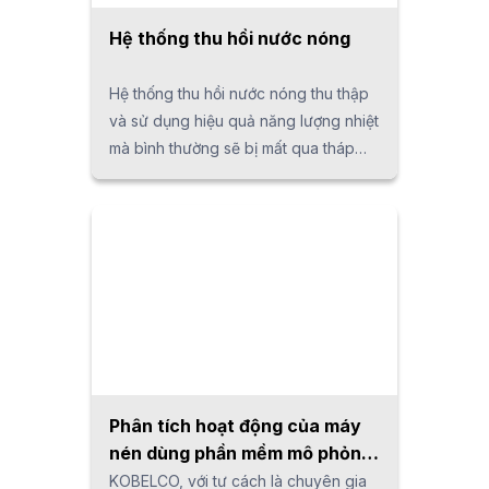
Hệ thống thu hồi nước nóng
Hệ thống thu hồi nước nóng thu thập
và sử dụng hiệu quả năng lượng nhiệt
mà bình thường sẽ bị mất qua tháp
làm mát và các phương tiện khác.
Bằng cách thu hồi đến 92% năng
lượng nhiệt thải, hệ thống này nâng
cao hiệu quả năng lượng tổng thể của
nhà máy, giảm chi phí điện và khí gas,
đồng thời giảm lượng khí CO₂ phát
thải. Năng lượng nhiệt thu hồi có thể
được tái sử dụng cho nhiều ứng dụng
khác nhau, bao gồm làm nóng nước
cấp cho lò hơi, cung cấp năng lượng
Phân tích hoạt động của máy
cho các bộ sưởi, vòi sen và bể nước
nén dùng phần mềm mô phỏng
nóng.
để tiết kiệm năng lượng
KOBELCO, với tư cách là chuyên gia