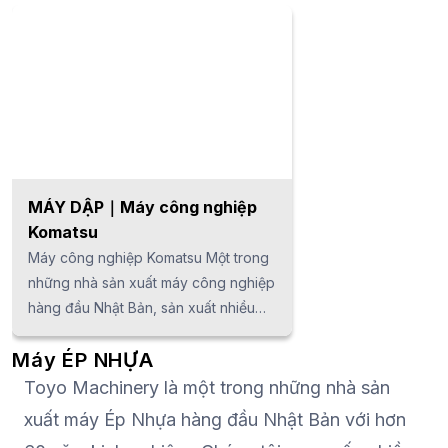
MÁY DẬP｜Máy công nghiệp
Komatsu
Máy công nghiệp Komatsu Một trong
những nhà sản xuất máy công nghiệp
hàng đầu Nhật Bản, sản xuất nhiều
loại máy dập từ nhỏ đến lớn, cũng
Máy ÉP NHỰA
như máy kim loại tấm và máy cắt
laser. Điểm mạnh là khả năng số hóa
Toyo Machinery là một trong những nhà sản
(OIT), điện tử hóa, cũng như phát
xuất máy Ép Nhựa hàng đầu Nhật Bản với hơn
triển các sản phẩm tiên tiến. Dòng sản