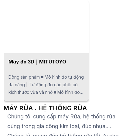
Máy đo 3D｜MITUTOYO
Dòng sản phẩm ■ Mô hình đo tự động
đa năng | Tự động đo các phôi có
kích thước vừa và nhỏ ■ Mô hình đo
lường có độ chính xác cao｜Độ chính
MÁY RỬA . HỆ THỐNG RỬA
xác cực cao và tương thích với bộ
truyền động tốc độ cao và gia tốc
Chúng tôi cung cấp máy Rửa, hệ thống rửa
cao ■ Model đo phôi lớn | Dành cho
dùng trong gia công kim loại, đúc nhựa,…
thân ô tô và các kết cấu lớn ■ Thiết bị
Chúng tôi mang đến hệ thống rửa tối ưu cho