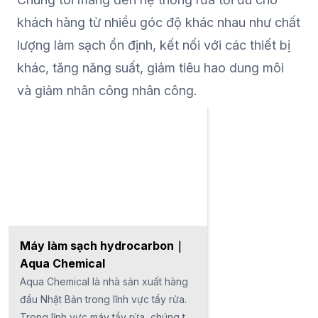
đo bằng laser | Đo các vật thể lớn,
khách hàng từ nhiều góc độ khác nhau như chất
xác định vị trí chuyển động, v.v. ■ Mô
hình đo tích hợp | Tự động hóa đo
lượng làm sạch ổn định, kết nối với các thiết bị
lường, giảm thời gian đo lường, kiểm
khác, tăng năng suất, giảm tiêu hao dung môi
tra 100% v.v
và giảm nhân công nhân công.
Máy làm sạch hydrocarbon｜
Aqua Chemical
Aqua Chemical là nhà sản xuất hàng
đầu Nhật Bản trong lĩnh vực tẩy rửa.
Trong lĩnh vực máy tẩy rửa, chúng tôi