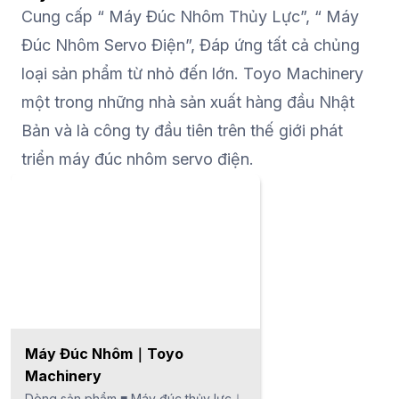
nhau ■ Máy đúc đứng chạy bằng
Cung cấp “ Máy Đúc Nhôm Thủy Lực”, “ Máy
điện｜Đa dạng chức năng được cô
Đúc Nhôm Servo Điện”, Đáp ứng tất cả chủng
đọng trong một kích thước nhỏ gọn
loại sản phẩm từ nhỏ đến lớn. Toyo Machinery
v.v
một trong những nhà sản xuất hàng đầu Nhật
Bản và là công ty đầu tiên trên thế giới phát
triển máy đúc nhôm servo điện.
Máy Đúc Nhôm｜Toyo
Machinery
Dòng sản phẩm ■ Máy đúc thủy lực｜