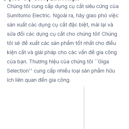
Chúng tôi cung cấp dụng cụ cắt siêu cứng của
bạn cũng có thể giao phó công việc
thiết bị sản xuất, chú
đó cho các nhà thiết kế Nhật Bản.
xuất các giải pháp 
Sumitomo Electric. Ngoài ra, hãy giao phó việc
cao năng suất ở cấp
sản xuất các dụng cụ cắt đặc biệt, mài lại và
sản xuất.
sửa đổi các dụng cụ cắt cho chúng tôi! Chúng
tôi sẽ đề xuất các sản phẩm tốt nhất cho điều
kiện cắt và giải pháp cho các vấn đề gia công
của bạn. Thương hiệu của chúng tôi ``Giga
Selection'' cung cấp nhiều loại sản phẩm hữu
ích liên quan đến gia công.