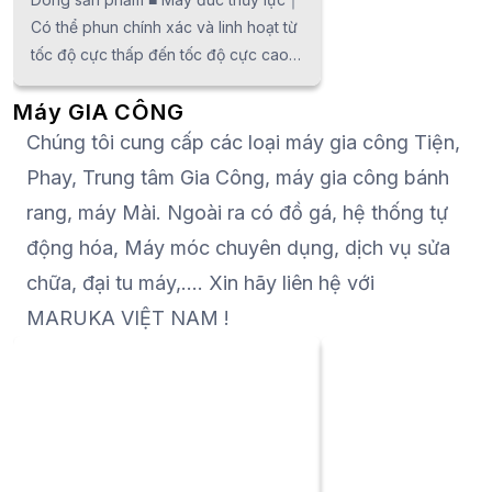
Có thể phun chính xác và linh hoạt từ
tốc độ cực thấp đến tốc độ cực cao.
■ Máy đúc servo chạy điện｜Hiệu
Máy GIA CÔNG
suất cao, độ ổn định cao và tiết kiệm
năng lượng! Máy đúc Nhôm thế hệ
Chúng tôi cung cấp các loại máy gia công Tiện,
mới. Toyo Machinery là công ty đầu
Phay, Trung tâm Gia Công, máy gia công bánh
tiên trên thế giới tạo ra máy đúc
rang, máy Mài. Ngoài ra có đồ gá, hệ thống tự
Nhôm được điều khiển bằng động cơ
động hóa, Máy móc chuyên dụng, dịch vụ sửa
servo. Chủng loại máy đa dạng,
chúng tôi góp phần tạo ra nhiều loại
chữa, đại tu máy,…. Xin hãy liên hệ với
sản phẩm khác nhau.
MARUKA VIỆT NAM !