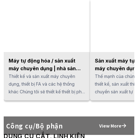
Máy tự động hóa / sản xuất
Sản xuất máy tự 
máy chuyên dụng | nhà sản
máy chuyên dụng
xuất Nhật Bản
xuất Việt Nam
Thiết kế và sản xuất máy chuyên
Thế mạnh của chúng 
dụng, thiết bị FA và các hệ thống
thiết kế, sản xuất thi
khác Chúng tôi sẽ thiết kế thiết bị phù
chuyền sản xuất tự động. Đội
hợp nhất theo nhu cầu của khách
sư thiết kế, chuyên g
hàng, chẳng hạn như mục đích sử
chuyên gia kỹ thuật 
dụng, thông số kỹ thuật cần thiết,
nhiều năm kinh nghiệ
kích thước mong muốn, thời gian
điện, điện tử và robo
Công cụ/Bộ phận
View More
công đoạn và đảm bảo chất lượng
cùng nhau xây dựng 
DỤNG CỤ CẮT, LINH KIỆN
trong quy trình. Ngay cả ở Việt Nam,
động hóa dành riêng