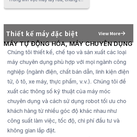
đang phát triển nhiều hệ thống rửa
khác nhau, bao gồm cả những hệ
thống được trang bị hệ thống ngưng
tụ hơi nước và hệ thống thu hồi khí
Thiết kế máy đặc biệt
View More
hiệu quả cao. Chúng tôi sẽ đề xuất hệ
MÁY TỰ ĐỘNG HÓA, MÁY CHUYÊN DỤNG
thống rửa tối ưu cho khách hàng của
Chúng tôi thiết kế, chế tạo và sản xuất các loại
mình, chẳng hạn như rửa siêu âm khử
khí", "rửa siêu âm giảm áp" và "rửa
máy chuyên dụng phù hợp với mọi ngành công
bằng nước".
nghiệp (ngành điện, chất bán dẫn, linh kiện điện
tử, ô tô, xe máy, thực phẩm, v.v.). Chúng tôi đề
xuất các thông số kỹ thuật của máy móc
chuyên dụng và cách sử dụng robot tối ưu cho
khách hàng từ nhiều góc độ khác nhau như
công suất làm việc, tốc độ, chi phí đầu tư và
không gian lắp đặt.