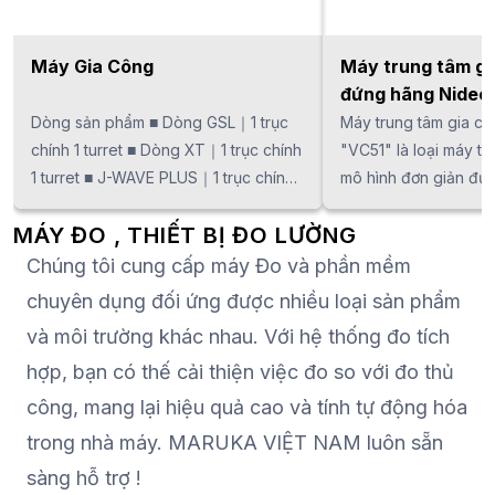
Máy Gia Công
Máy trung tâm gi
đứng hãng Nidec
Dòng sản phẩm ■ Dòng GSL｜1 trục
Máy trung tâm gia c
chính 1 turret ■ Dòng XT｜1 trục chính
"VC51" là loại máy t
1 turret ■ J-WAVE PLUS｜1 trục chính 1
mô hình đơn giản đượ
slide ■ Dòng XW | 2 trục chính 2 slide
hướng đến thị trườn
MÁY ĐO , THIẾT BỊ ĐO LƯỜNG
■ Dòng XYT｜Máy tiện phức hợp trục
Đây là dòng máy có 
Y
gọn và khả năng gia 
Chúng tôi cung cấp máy Đo và phần mềm
Trước khi hợp nhất v
chuyên dụng đối ứng được nhiều loại sản phẩm
NIDEC, thiết bị được 
và môi trường khác nhau. Với hệ thống đo tích
máy OKK Thái Lan và
hợp, bạn có thế cải thiện việc đo so với đo thủ
máy trung tâm gia c
OKK sản xuất có số 
công, mang lại hiệu quả cao và tính tự động hóa
sử dụng nhiều nhất tại
trong nhà máy. MARUKA VIỆT NAM luôn sẵn
Nam.
sàng hỗ trợ !