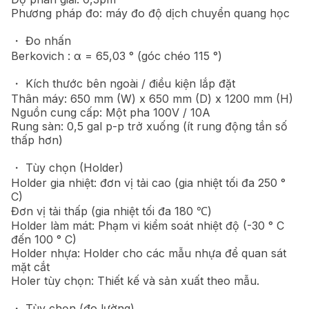
Phương pháp đo: máy đo độ dịch chuyển quang học
・ Đo nhấn
Berkovich : α = 65,03 ° (góc chéo 115 °)
・ Kích thước bên ngoài / điều kiện lắp đặt
Thân máy: 650 mm (W) x 650 mm (D) x 1200 mm (H)
Nguồn cung cấp: Một pha 100V / 10A
Rung sàn: 0,5 gal p-p trở xuống (ít rung động tần số
thấp hơn)
・ Tùy chọn (Holder)
Holder gia nhiệt: đơn vị tải cao (gia nhiệt tối đa 250 °
C)
Đơn vị tải thấp (gia nhiệt tối đa 180 ℃)
Holder làm mát: Phạm vi kiểm soát nhiệt độ (-30 ° C
đến 100 ° C)
Holder nhựa: Holder cho các mẫu nhựa để quan sát
mặt cắt
Holer tùy chọn: Thiết kế và sản xuất theo mẫu.
・ Tùy chọn (đo lường)