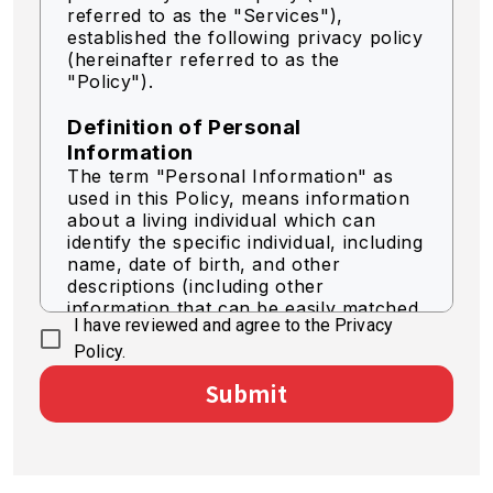
referred to as the "Services"),
established the following privacy policy
(hereinafter referred to as the
"Policy").
Definition of Personal
Information
The term "Personal Information" as
used in this Policy, means information
about a living individual which can
identify the specific individual, including
name, date of birth, and other
descriptions (including other
information that can be easily matched
I have reviewed and agree to the Privacy
to identify a specific individual).
Policy.
Acquisition of Personal
Submit
Information
We acquire personal information by
legally fair means.
Use of Personal Information