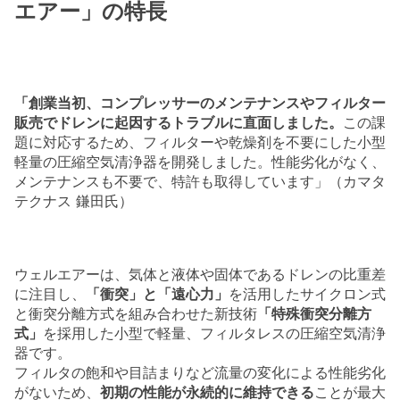
エアー」の特長
「創業当初、コンプレッサーのメンテナンスやフィルター
販売でドレンに起因するトラブルに直面しました。
この課
題に対応するため、フィルターや乾燥剤を不要にした小型
軽量の圧縮空気清浄器を開発しました。性能劣化がなく、
メンテナンスも不要で、特許も取得しています」（カマタ
テクナス 鎌田氏）
ウェルエアーは、気体と液体や固体であるドレンの比重差
に注目し、
「衝突」と「遠心力」
を活用したサイクロン式
と衝突分離方式を組み合わせた新技術
「特殊衝突分離方
式」
を採用した小型で軽量、フィルタレスの圧縮空気清浄
器です。
フィルタの飽和や目詰まりなど流量の変化による性能劣化
がないため、
初期の性能が永続的に維持できる
ことが最大