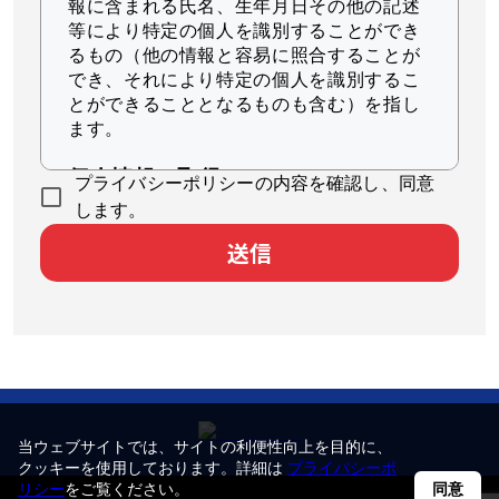
報に含まれる氏名、生年月日その他の記述
等により特定の個人を識別することができ
るもの（他の情報と容易に照合することが
でき、それにより特定の個人を識別するこ
とができることとなるものも含む）を指し
ます。
個人情報の取得
プライバシーポリシーの内容を確認し、同意
当社は、適法かつ公正な手段によって個人
します。
情報を取得します。
送信
個人情報の利用
当社は、個人情報を、以下に示す目的の範
囲内で、業務の遂行上必要な限りにおいて
利用します。
本サービスのユーザ個人に対して最適
化された情報を配信するため
当ウェブサイトでは、サイトの利便性向上を目的に、
統計的分析により本サービスの品質向
クッキーを使用しております。詳細は
プライバシーポ
リシー
をご覧ください。
同意
上に役立てるため