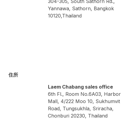
304-305, South Sathorn Rd.,
Yannawa, Sathorn, Bangkok
10120,Thailand
住所
Laem Chabang sales office
6th Fl., Room No.6A03, Harbor
Mall, 4/222 Moo 10, Sukhumvit
Road, Tungsukhla, Sriracha,
Chonburi 20230, Thailand