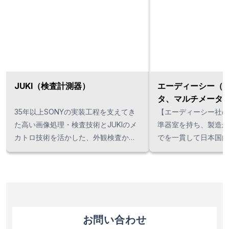
JUKI（検査計測器）
エーディーシー（
タ、マルチメータ
35年以上SONYの実装工程を支えてき
【エーディーシー社の製品】
た高い画像処理・検査技術とJUKIのメ
準器室を持ち、製造か
カトロ技術を活かした、外観検査から
でを一貫して日本国内
計測、搬送までを一台でできる一体型
エーディーシーの強み
検査計測機です。人手による目視検
わたって培ったアナロ
査・測定が中心の現場では、特に大幅
の確かな技術が搭載さ
な時間短縮、高精度の検査が実現でき
メータやマルチメータ
ます。表面外観検査向けの
です。また日本国内で
『SE1000』、光コムレーザで傷の深さ
高クラスの8桁半のデ
お問い合わせ
も正確に計測するハイブリット検査機
ータを製造しています。 タイで