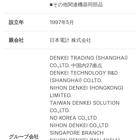
■その他関連機器同部品
設立年
1997年5月
親会社
日本電計 株式会社
DENKEI TRADING (SHANGHAI)
CO.,LTD. 中国内27拠点
DENKEI TECHNOLOGY R&D
(SHANGHAI) CO.LTD.
NIHON DENKEI (HONGKONG)
LIMITED.
TAIWAN DENKEI SOLUTION
CO.,LTD.
ND KOREA CO.,LTD
NIHON DENKEI CO.,LTD
SINGAPORE BRANCH
グループ会社