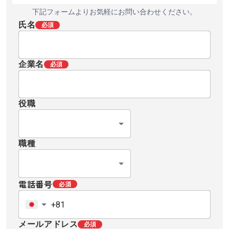
『HE1000』、両面同時検査向けのチェ
品をお探しの際は、当
下記フォームよりお気軽にお問い合わせください。
ーン検査機『TM1000』をラインアッ
さい。
氏名
必須
プしています。 p {margin-bottom:
1.25em; }
企業名
必須
役職
職種
電話番号
必須
メールアドレス
必須