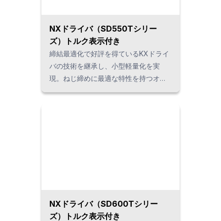
NXドライバ（SD550Tシリー
ズ）トルク表示付き
締結最適化で好評を得ているKXドライ
バの技術を継承し、小型軽量化を実
現。ねじ締めに最適な特性を持つオリ
ジナルモータの採用により、高精度制
御が可能になりました。また、トルク
計測締め、トルク制御締めの2種類の締
付けが選択でき、ワークに応じた最適
なねじ締めが行えます。
NXドライバ（SD600Tシリー
ズ）トルク表示付き