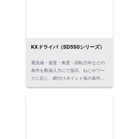
KXドライバ（SD550シリーズ）
電流値・速度・角度・回転方向などの
条件を数値入力にて指示。ねじやワー
クに応じ、締付けポイント毎の条件切
替が可能で、最大16組の個別設定がで
きます。2段階締付け方式により、トル
クのバラツキを抑えます。 150Wモー
タと新設計の減速機の採用により、ね
じ締め速度の高速化を実現します。