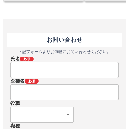
トルク値や回転速度を変える、多彩な
「KX/NXドライバ」
ねじ締めに対応します。 『UR＋』認証
ンネルの条件設定も可
を取得しており、ユニバーサルロボッ
の変更にもフレキシブ
トに付属のティーチングペンダントか
す。ドライバユニット
ら簡単にセットアップ・設定変更が可
るので、操作性にも優
能です。
お問い合わせ
下記フォームよりお気軽にお問い合わせください。
氏名
必須
企業名
必須
役職
職種