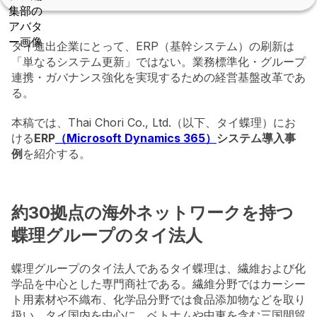
タイ進出企業にとって、ERP（基幹システム）の刷新は
「単なるシステム更新」ではない。業務標準化・グループ
連携・ガバナンス強化を実現するための経営基盤改革であ
る。
本稿では、Thai Chori Co., Ltd.（以下、タイ蝶理）にお
ける
ERP
（Microsoft Dynamics 365）
システム導入事
例
を紹介する。
約30拠点の海外ネットワークを持つ
蝶理グループのタイ法人
蝶理グループのタイ法人であるタイ蝶理は、繊維および化
学品を中心とした専門商社である。繊維分野ではカーシー
ト用素材や不織布、化学品分野では食品添加物などを取り
扱い、タイ国内を中心に、ベトナムや中東を含む三国間貿