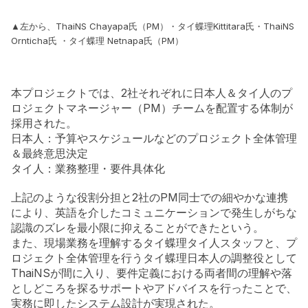
▲左から、ThaiNS Chayapa氏（PM）・タイ蝶理Kittitara氏・ThaiNS
Ornticha氏 ・タイ蝶理 Netnapa氏（PM）
本プロジェクトでは、2社それぞれに日本人＆タイ人のプ
ロジェクトマネージャー（PM）チームを配置する体制が
採用された。
日本人：予算やスケジュールなどのプロジェクト全体管理
＆最終意思決定
タイ人：業務整理・要件具体化
上記のような役割分担と2社のPM同士での細やかな連携
により、英語を介したコミュニケーションで発生しがちな
認識のズレを最小限に抑えることができたという。
また、現場業務を理解するタイ蝶理タイ人スタッフと、プ
ロジェクト全体管理を行うタイ蝶理日本人の調整役として
ThaiNSが間に入り、要件定義における両者間の理解や落
としどころを探るサポートやアドバイスを行ったことで、
実務に即したシステム設計が実現された。