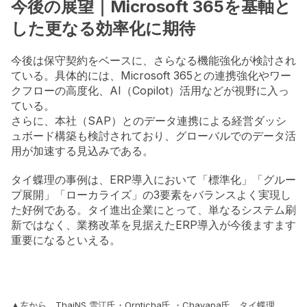
今後の展望｜Microsoft 365を基軸と
した更なる効率化に期待
今後は保守契約をベースに、さらなる機能強化が検討され
ている。具体的には、Microsoft 365との連携強化やワー
クフローの高度化、AI（Copilot）活用などが視野に入っ
ている。
さらに、本社（SAP）とのデータ連携による経営ダッシ
ュボード構築も検討されており、グローバルでのデータ活
用が加速する見込みである。
タイ蝶理の事例は、ERP導入において「標準化」「グルー
プ展開」「ローカライズ」の3要素をバランスよく実現し
た好例である。タイ進出企業にとって、単なるシステム刷
新ではなく、業務改革を見据えたERP導入が今後ますます
重要になるといえる。
▲左から、ThaiNS 雪江氏・Ornticha氏 ・Chayapa氏、タイ蝶理