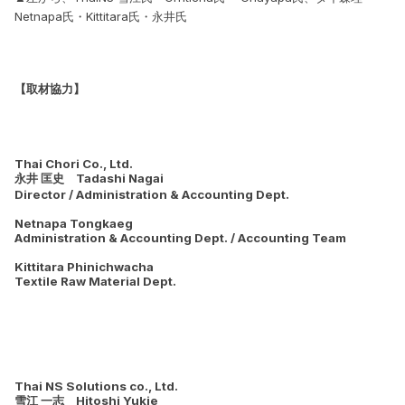
Netnapa氏・Kittitara氏・永井氏
【取材協力】
Thai Chori Co., Ltd.
永井 匡史 Tadashi Nagai
Director / Administration & Accounting Dept.
Netnapa Tongkaeg
Administration & Accounting Dept. / Accounting Team
Kittitara Phinichwacha
Textile Raw Material Dept.
Thai NS Solutions co., Ltd.
雪江 一志 Hitoshi Yukie