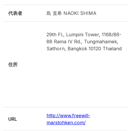
代表者
島 直希 NAOKI SHIMA
29th Fl., Lumpini Tower, 1168/86-
88 Rama IV Rd., Tungmahamek,
Sathorn, Bangkok 10120 Thailand
住所
http://www.freewill-
URL
marstohken.com/