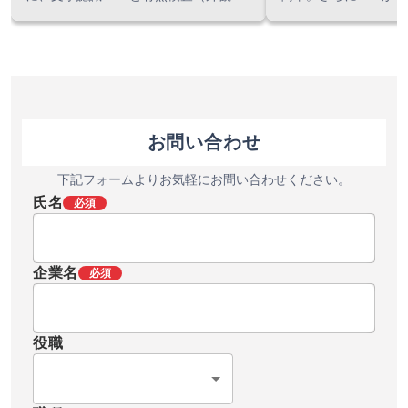
査）機能をさらに搭載したマーストー
ゴリラグラス3を採用
ケン史上最も多機能な固定式マシンビ
物流などの現場での作
ジョンシステム。 検査の省人化やヒュ
ます。またBluetoo
ーマンエラー防止に貢献します。
ドに対応しているほか
イメージングバーコー
NFCも標準装備し、
お問い合わせ
ながら、機能性に優れ
ミナルです。タイでこ
下記フォームよりお気軽にお問い合わせください。
の際は、当社へご相談
氏名
必須
企業名
必須
役職