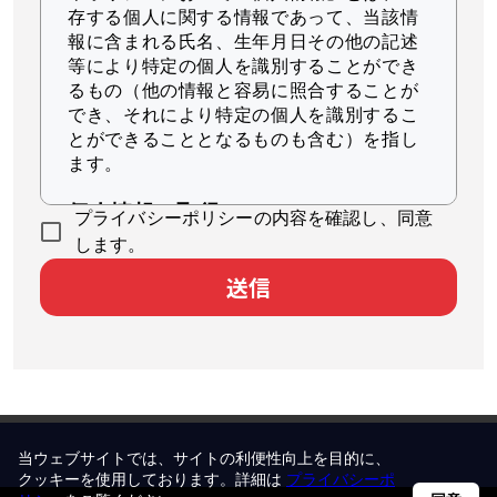
存する個人に関する情報であって、当該情
報に含まれる氏名、生年月日その他の記述
等により特定の個人を識別することができ
るもの（他の情報と容易に照合することが
でき、それにより特定の個人を識別するこ
とができることとなるものも含む）を指し
ます。
個人情報の取得
プライバシーポリシーの内容を確認し、同意
当社は、適法かつ公正な手段によって個人
します。
情報を取得します。
送信
個人情報の利用
当社は、個人情報を、以下に示す目的の範
囲内で、業務の遂行上必要な限りにおいて
利用します。
本サービスのユーザ個人に対して最適
当ウェブサイトでは、サイトの利便性向上を目的に、
化された情報を配信するため
クッキーを使用しております。詳細は
プライバシーポ