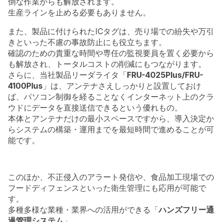
倒な作業からも解放されます。
生産ラインを止める必要もありません。
また、製品に付けられたICタグは、売り場での紛失や万引
きといった不慮の事故防止にも役立ちます。
確認のための貴重な時間や専任の監視要員を置く必要から
も解放され、トータルコストの削減にもつながります。
さらに、当社製品リーダライタ「
FRU-4025Plus/FRU-
4100Plus
」は、アンテナさえしっかりと設置しておけ
ば、パソコン制御を経ることなくインターネット上のクラ
ウドにデータを直接送信できるという優れもの。
本体とアンテナだけの最小スペースですから、導入決定か
らシステムの構築・運用までを最短時間で進めることが可
能です。
このほか、不正侵入のアラート発信や、食品加工現場での
フードディフェンスといった衛生管理にも応用が可能で
す。
多種多様な業種・業界への活用ができる「
ハンズフリー通
過管理システム
」。