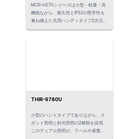
MCR-H270シリーズは小型・軽量・高
機能ながら、耐久性とIP52の堅牢性を
兼ね備えた汎用ハンディタイプ2次元コ
ードリーダーです。オーソドックスな
外観と操作性で工場の製造現場から小
売店まで、幅広い用途に使用する事が
できます。インターフェースはRS-
232CとUSB/HID（切替）の2種類から
選択が可能です。
THIR-6780U
小型のハンドタイプでありながら、ス
ポット照明と斜光照明の2種類を採用。
このデュアル照明が、ラベルや基盤
DPMを含む1Dおよび2Dコードの読み込