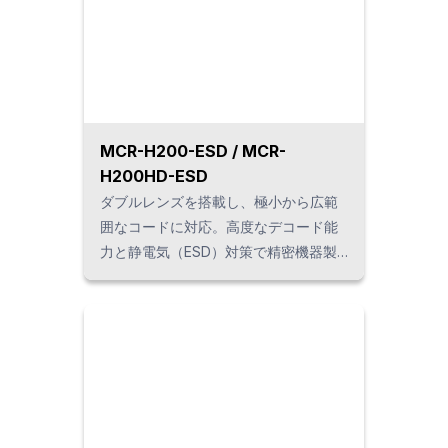
MCR-H200-ESD / MCR-
H200HD-ESD
ダブルレンズを搭載し、極小から広範
囲なコードに対応。高度なデコード能
力と静電気（ESD）対策で精密機器製
造エリアでも安心してご利用可能で
す。軽量かつ耐環境性を備え、高分解
能モデル(MCR-H200HD-ESD）もライ
ンナップ。センシティブな製造現場に
最適な静電気対策モデルです。