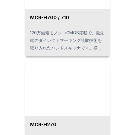
MCR-H700 / 710
120万画素モノクロCMOS搭載で、最先
端のダイレクトマーキング読取技術を
取り入れたハンドスキャナです。様々
な素材へのマーキングそれぞれに最適
な照明配光や輝度を簡単に設定できま
す。小さな２次元シンボルも読み取り
やすいワイドビューウィンドウを採用
し、「離し読み」や「幅広バーコー
ド」も一台で対応可能です。
MCR-H270