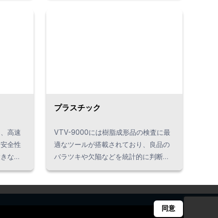
度にクラ
の特殊な形状に合わせた検査ツールを
セラミッ
数多く開発。難易度の高い検査を可能
金属プレ
にし、製造ラインにおいて検査時間の
きます。
短縮化＝生産性の向上に貢献していま
す。
プラスチック
は、高速
VTV-9000には樹脂成形品の検査に最
と安全性
適なツールが搭載されており、良品の
大きな特
バラツキや欠陥などを統計的に判断で
入したい
きます。 高速・高精度な検査で厳しい
要か分か
品質基準を満たすだけでなく、今まで
、まとま
工数がかかっていた設定作業の短縮化
。
い。」等
や、複雑だった機構の簡素化などを実
同意
適なソリ
現。現場で発生する多様な問題を解決