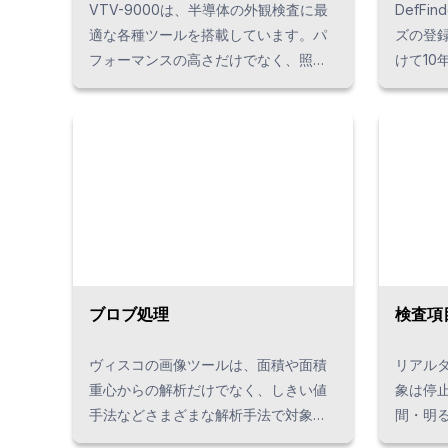
VTV-9000は、半導体の外観検査に最
DefF
適な各種ツールを搭載しています。パ
ズの登
フォーマンスの高さだけでなく、照明
けて10
やカメラの設置数、角度など、さまざ
フトウ
まな要件において高い柔軟性で対応し
するこ
ます。お客様のご要望に「これがベス
を作成
ト」とお答えできるヴィスコのソリュ
の欠陥
ーションをご実感ください。
る検査
ブロブ処理
検査項
ヴィスコの画像ツールは、面積や面積
リアルタイム
重心からの解析だけでなく、しきい値
象は停止している
手法などさまざまな解析手法で対象物
間・明
を絞り込みます。
明ごとに可能 ストロボ