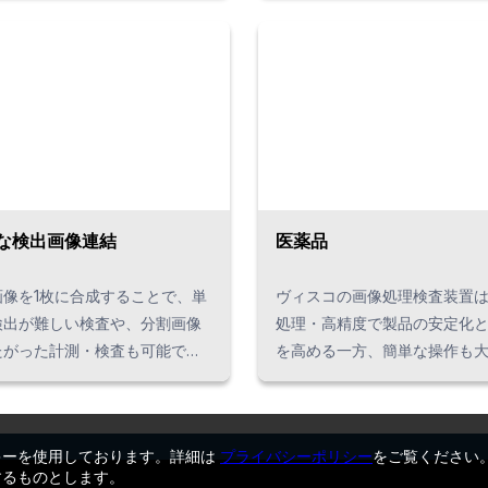
高速で動いている 点灯の特
うに画像背景と区別して高精
間の調節が可能 リアルタイ
ックを形として認識します。
ジで、複数の
ク、電子部品、樹脂成形品、
件（色・形状・明るさ）の設定
ス品など幅広い現場で活用で
基本機能と周
を組合わせることで検査項目ご
適な照明の利用が可能です。
900シリーズは、リアルタイム照
の機能があり、複数の検査項目
な検出画像連結
医薬品
な場合でも工程の増加は不要で
って、検査ラインの延長も不要
画像を1枚に合成することで、単
ヴィスコの画像処理検査装置
査スピードを維持することが出
検出が難しい検査や、分割画像
処理・高精度で製品の安定化
。また周辺機器のフラッシュラ
たがった計測・検査も可能で
を高める一方、簡単な操作も
ントローラーを接続すれば、ス
成画像は、サブピクセル精度で
長です。「画像処理検査を導
点灯機能とハードウェアトリガ
わせているため、合成後すぐに
が、専門性が高すぎて何が必
能を簡単に使用できるようにな
計測できます。 連結画像で真位
らない。」「装置単体でなく
。 異なる照明条件で検査するに
キーを使用しております。詳細は
プライバシーポリシー
をご覧ください
コプラナリティ、トータルピッ
ったシステムとして導入した
するものとします。
の条件ごとに異なるステージが
が可能です。
のさまざまなご要望に合う最