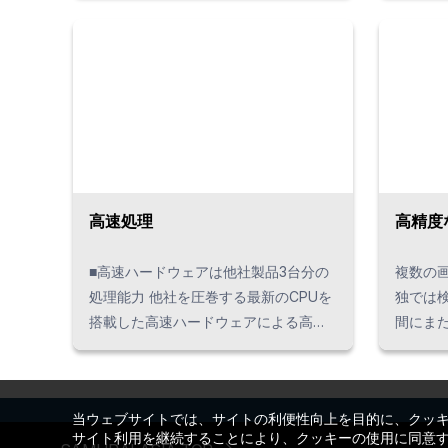
査対象物は
徴︰発光時
ム照明制御 ～1つのステー
照明条
が可能に～ VTV-9000の
辺機器
とに最
VTV-
明制御
高速処理
高精度
が必要
す。よ
■高速ハードウェアは他社製品3台分の
複数の
で、検
処理能力 他社を圧巻する最新のCPUを
独では
来ます
搭載した高速ハードウェアによる高速
間にま
イトコ
クロック数で処理時間を削減します。
す。合
トロボ
高解像度カメラを接続しても余裕の処
貼り合
入力機
理能力、2,900万画素の高解像度カメ
検査・
ります
当ウェブサイトでは、サイトの利便性向上を目的に、クッ
ラに対応しているのはヴィスコだけで
置度や
サイト利用を継続することにより、クッキーの使用に同意
は、そ
す。また、ヴィスコ高速カメラは業界
チ検査