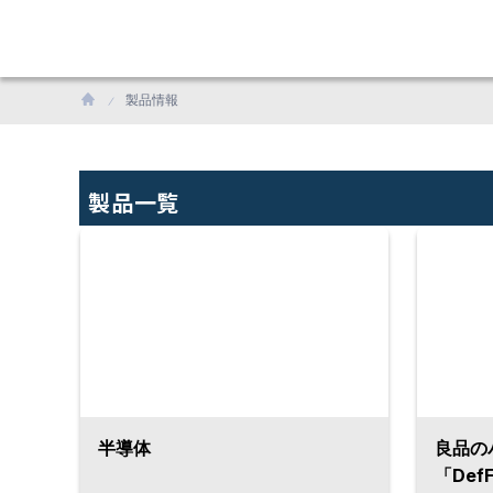
製品情報
製品一覧
半導体
良品の
「DefF