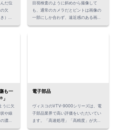
富んだ位
目視検査のように斜めから撮像して
物の欠
も、通常のカメラだとピントは画像の
向き）、
一部にしか合わず、遠近感のある画像
の変化や
となってしまい、検査に適しません。
まな検査
ヴィスコが開発した画期的なカメラ、
超深度カメラなら全面にピントが合う
高精細な画像で高精度な検査を実現し
ます。
傷も一
電子部品
®️」
のように欠
ヴィスコのVTV-9000シリーズは、電
地状や線
子部品業界で高い評価をいただいてい
との濃淡
ます。「高速処理」「高精度」が大き
目視のよ
な特長です。ヴィスコでは、電子部品