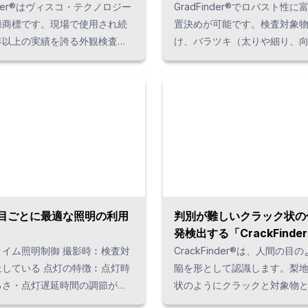
inder®️はヴィスコ・テクノロジー
GradFinder®でロバスト性に
録商標です。現場で使用され続
置決めが可能です。検査対象
年以上の実績を誇る外観検査ソ
け、バラツキ（太りや細り、
ェア。複数の良品モデルを登録
ぼけやノイズの影響、明るさ
とで、統計的に正しい良品画像
濃淡のある画像など、さまざ
。傷・汚れ・異物などの外観上
条件に対応します。
を安定して検出。バラツキのあ
にも対応します。
目ごとに最適な照明の利用
判別が難しいクラック状の
発検出する「CrackFinder
照明制御 撮影時︰検査対
CrackFinder®️は、人間の目
 点灯の特徴︰点灯時
陥を形として認識します。梨
るさ・点灯遅延時間の調節が照
状のようにクラックと対象物
制御 撮影時︰検
差が明瞭でなくても、人間の